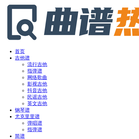
首页
吉他谱
流行吉他
指弹谱
网络歌曲
影视吉他
抖音吉他
民谣吉他
英文吉他
钢琴谱
尤克里里谱
弹唱谱
指弹谱
简谱