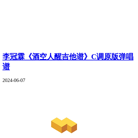
李冠霖《酒空人醒吉他谱》C调原版弹唱
谱
2024-06-07