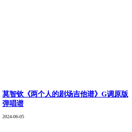
莫智钦《两个人的剧场吉他谱》G调原版
弹唱谱
2024-06-05