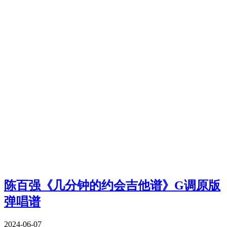
陈百强《几分钟的约会吉他谱》G调原版
弹唱谱
2024-06-07