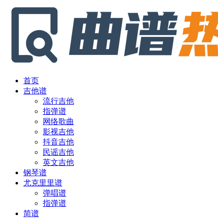
首页
吉他谱
流行吉他
指弹谱
网络歌曲
影视吉他
抖音吉他
民谣吉他
英文吉他
钢琴谱
尤克里里谱
弹唱谱
指弹谱
简谱