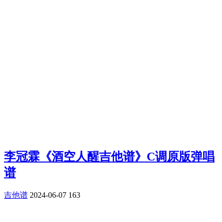
李冠霖《酒空人醒吉他谱》C调原版弹唱
谱
吉他谱
2024-06-07
163