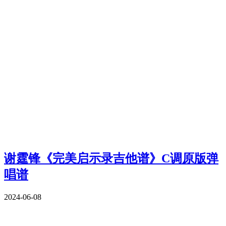
谢霆锋《完美启示录吉他谱》C调原版弹
唱谱
2024-06-08