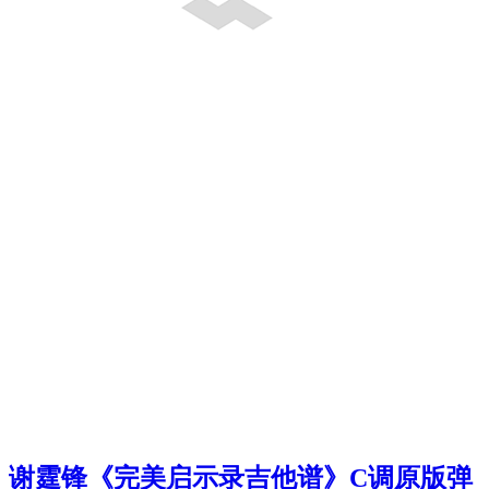
谢霆锋《完美启示录吉他谱》C调原版弹