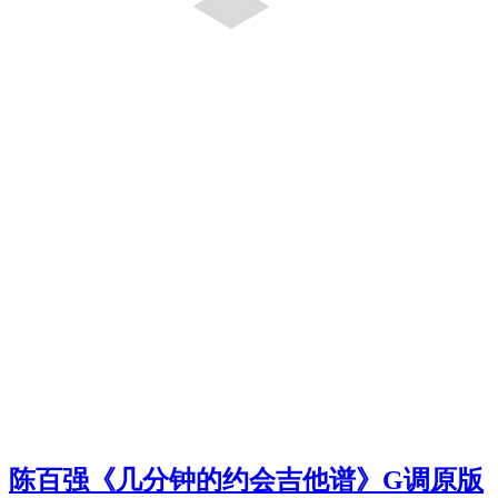
陈百强《几分钟的约会吉他谱》G调原版