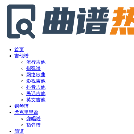
首页
吉他谱
流行吉他
指弹谱
网络歌曲
影视吉他
抖音吉他
民谣吉他
英文吉他
钢琴谱
尤克里里谱
弹唱谱
指弹谱
简谱