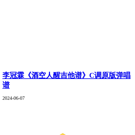
李冠霖《酒空人醒吉他谱》C调原版弹唱
谱
2024-06-07