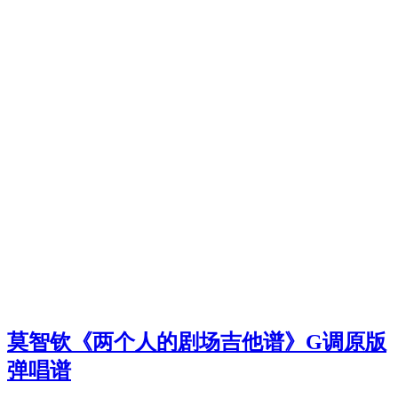
莫智钦《两个人的剧场吉他谱》G调原版
弹唱谱