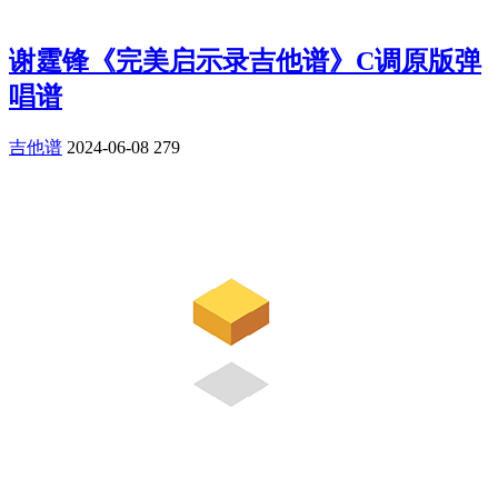
谢霆锋《完美启示录吉他谱》C调原版弹
唱谱
吉他谱
2024-06-08
279