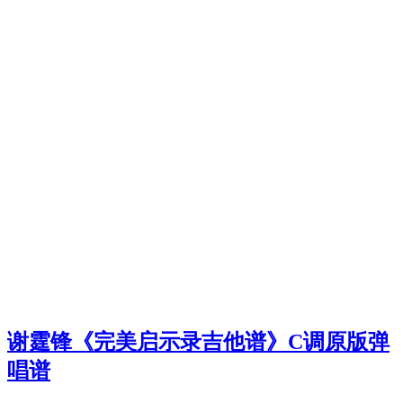
谢霆锋《完美启示录吉他谱》C调原版弹
唱谱