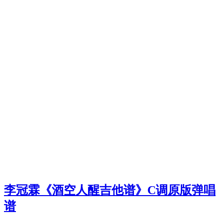
李冠霖《酒空人醒吉他谱》C调原版弹唱
谱