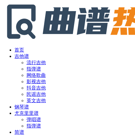
首页
吉他谱
流行吉他
指弹谱
网络歌曲
影视吉他
抖音吉他
民谣吉他
英文吉他
钢琴谱
尤克里里谱
弹唱谱
指弹谱
简谱