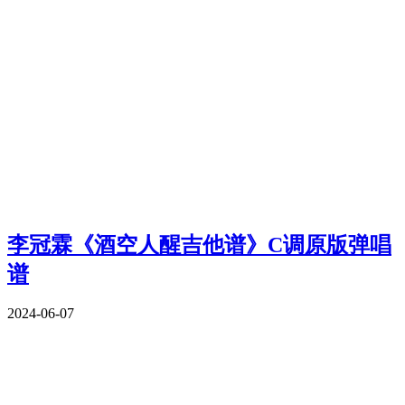
李冠霖《酒空人醒吉他谱》C调原版弹唱
谱
2024-06-07