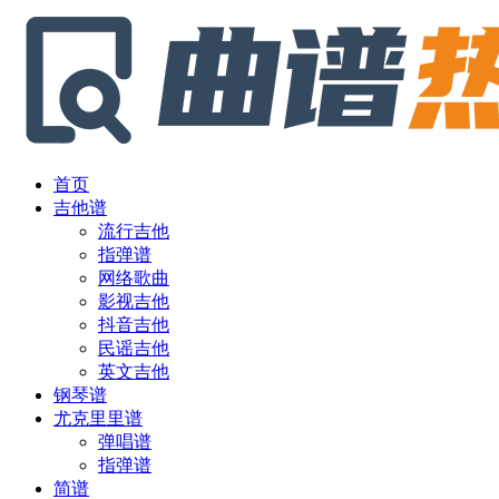
首页
吉他谱
流行吉他
指弹谱
网络歌曲
影视吉他
抖音吉他
民谣吉他
英文吉他
钢琴谱
尤克里里谱
弹唱谱
指弹谱
简谱