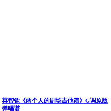
莫智钦《两个人的剧场吉他谱》G调原版
弹唱谱