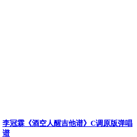
李冠霖《酒空人醒吉他谱》C调原版弹唱
谱