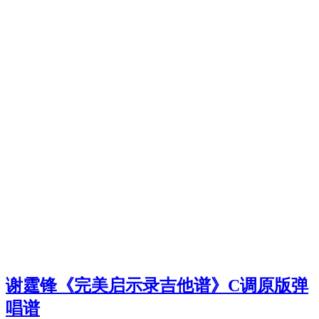
谢霆锋《完美启示录吉他谱》C调原版弹
唱谱