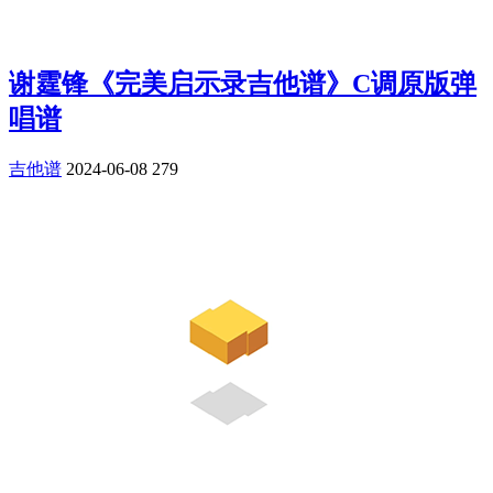
谢霆锋《完美启示录吉他谱》C调原版弹
唱谱
吉他谱
2024-06-08
279