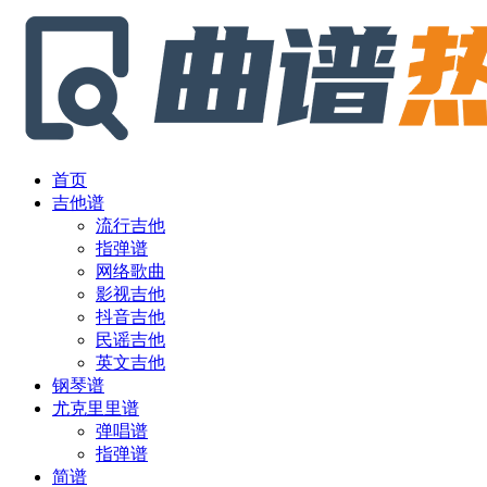
首页
吉他谱
流行吉他
指弹谱
网络歌曲
影视吉他
抖音吉他
民谣吉他
英文吉他
钢琴谱
尤克里里谱
弹唱谱
指弹谱
简谱