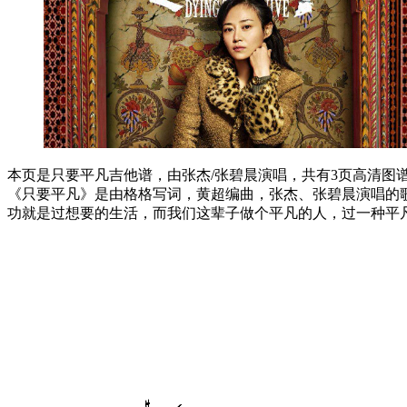
本页是只要平凡吉他谱，由张杰/张碧晨演唱，共有3页高清图谱
《只要平凡》是由格格写词，黄超编曲，张杰、张碧晨演唱的歌
功就是过想要的生活，而我们这辈子做个平凡的人，过一种平