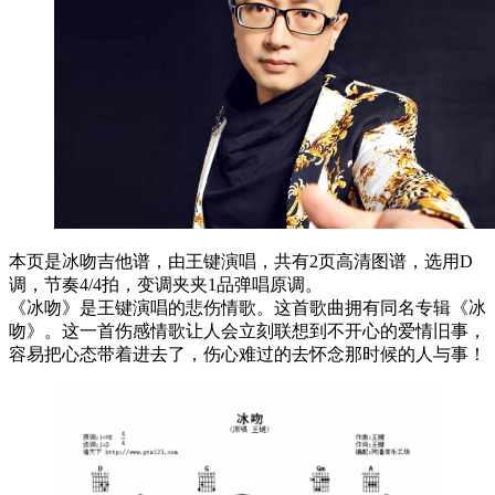
本页是冰吻吉他谱，由王键演唱，共有2页高清图谱，选用D
调，节奏4/4拍，变调夹夹1品弹唱原调。
《冰吻》是王键演唱的悲伤情歌。这首歌曲拥有同名专辑《冰
吻》。这一首伤感情歌让人会立刻联想到不开心的爱情旧事，
容易把心态带着进去了，伤心难过的去怀念那时候的人与事！