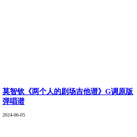
莫智钦《两个人的剧场吉他谱》G调原版
弹唱谱
2024-06-05