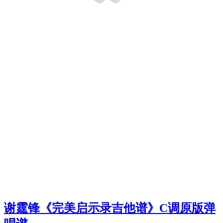
谢霆锋《完美启示录吉他谱》C调原版弹