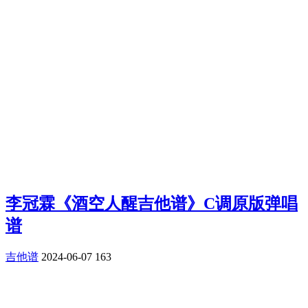
李冠霖《酒空人醒吉他谱》C调原版弹唱
谱
吉他谱
2024-06-07
163