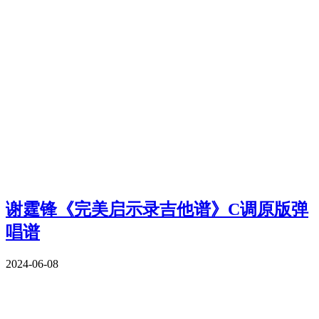
谢霆锋《完美启示录吉他谱》C调原版弹
唱谱
2024-06-08