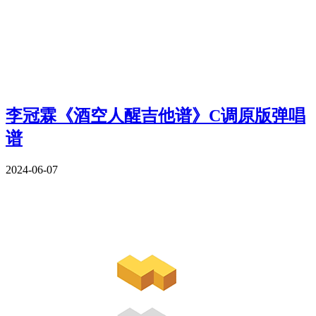
李冠霖《酒空人醒吉他谱》C调原版弹唱
谱
2024-06-07