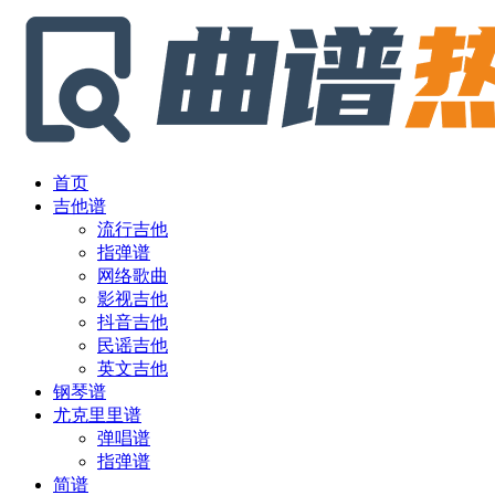
首页
吉他谱
流行吉他
指弹谱
网络歌曲
影视吉他
抖音吉他
民谣吉他
英文吉他
钢琴谱
尤克里里谱
弹唱谱
指弹谱
简谱