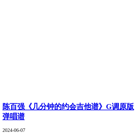
陈百强《几分钟的约会吉他谱》G调原版
弹唱谱
2024-06-07