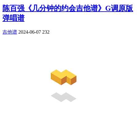
陈百强《几分钟的约会吉他谱》G调原版
弹唱谱
吉他谱
2024-06-07
232