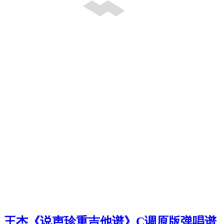
王杰《说声珍重吉他谱》C调原版弹唱谱