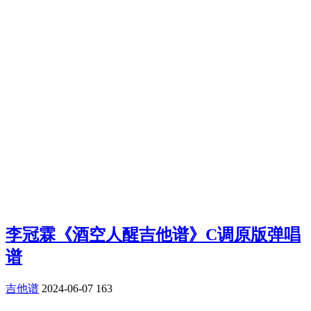
李冠霖《酒空人醒吉他谱》C调原版弹唱
谱
吉他谱
2024-06-07
163