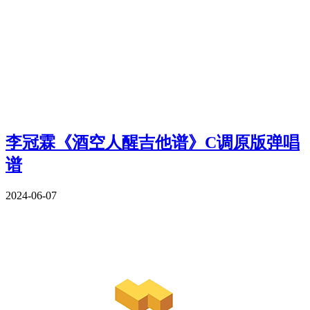
李冠霖《酒空人醒吉他谱》C调原版弹唱
谱
2024-06-07