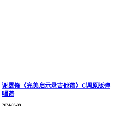
谢霆锋《完美启示录吉他谱》C调原版弹
唱谱
2024-06-08