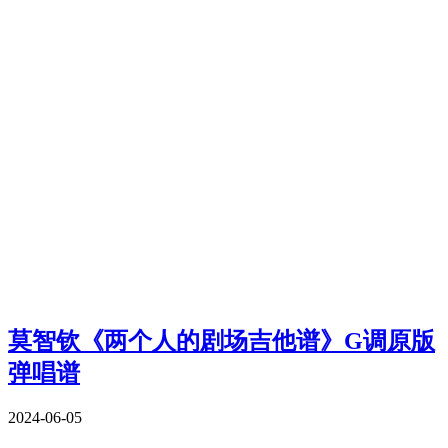
莫智钦《两个人的剧场吉他谱》G调原版
弹唱谱
2024-06-05