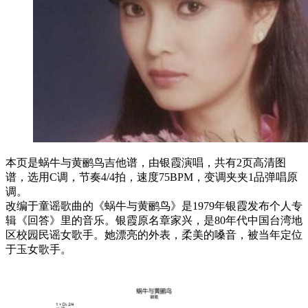
本页是蜗牛与黄鹂鸟吉他谱，由银霞演唱，共有2页高清图
谱，选用C调，节奏4/4拍，速度75BPM，变调夹夹1品弹唱原
调。
改编于童谣歌曲的《蜗牛与黄鹂鸟》是1979年银霞发布个人专
辑《回答》里的音乐。银霞原名章家兴，是80年代中国台湾地
区校园民谣女歌手。她漂亮的外表，柔美的嗓音，被当年定位
于玉女歌手。