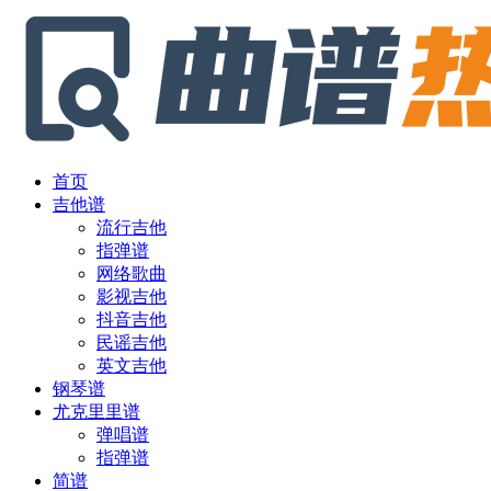
首页
吉他谱
流行吉他
指弹谱
网络歌曲
影视吉他
抖音吉他
民谣吉他
英文吉他
钢琴谱
尤克里里谱
弹唱谱
指弹谱
简谱