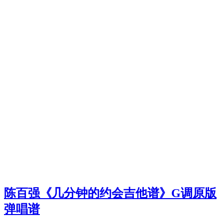
陈百强《几分钟的约会吉他谱》G调原版
弹唱谱