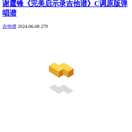
谢霆锋《完美启示录吉他谱》C调原版弹
唱谱
吉他谱
2024-06-08
279