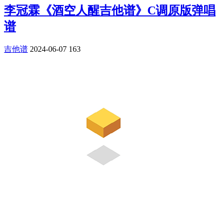
李冠霖《酒空人醒吉他谱》C调原版弹唱
谱
吉他谱
2024-06-07
163