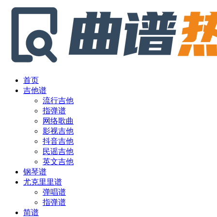
首页
吉他谱
流行吉他
指弹谱
网络歌曲
影视吉他
抖音吉他
民谣吉他
英文吉他
钢琴谱
尤克里里谱
弹唱谱
指弹谱
简谱