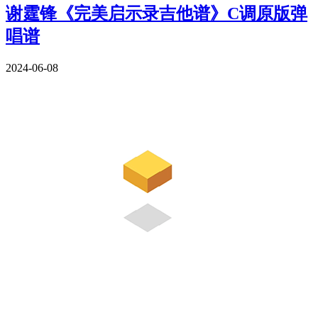
谢霆锋《完美启示录吉他谱》C调原版弹
唱谱
2024-06-08