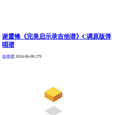
谢霆锋《完美启示录吉他谱》C调原版弹
唱谱
吉他谱
2024-06-08
279