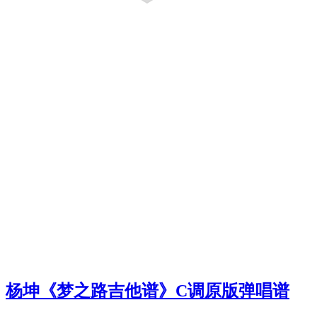
杨坤《梦之路吉他谱》C调原版弹唱谱