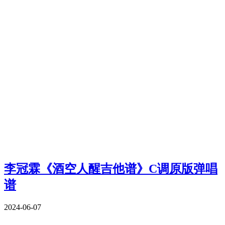
李冠霖《酒空人醒吉他谱》C调原版弹唱
谱
2024-06-07