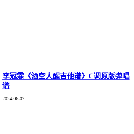
李冠霖《酒空人醒吉他谱》C调原版弹唱
谱
2024-06-07