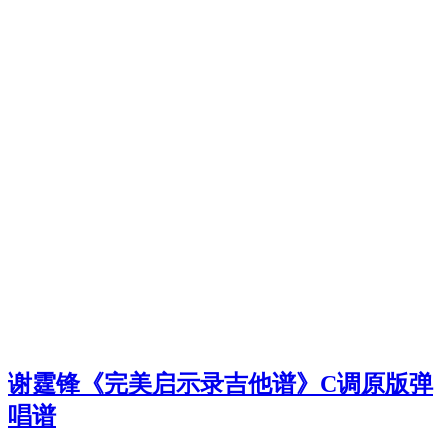
谢霆锋《完美启示录吉他谱》C调原版弹
唱谱