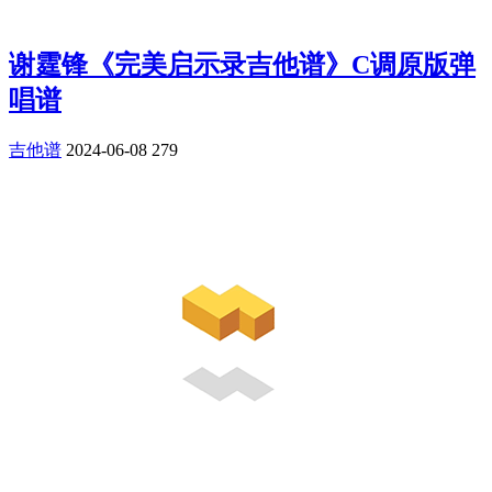
谢霆锋《完美启示录吉他谱》C调原版弹
唱谱
吉他谱
2024-06-08
279