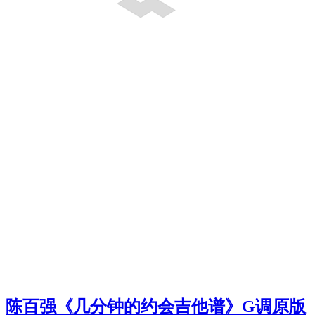
陈百强《几分钟的约会吉他谱》G调原版