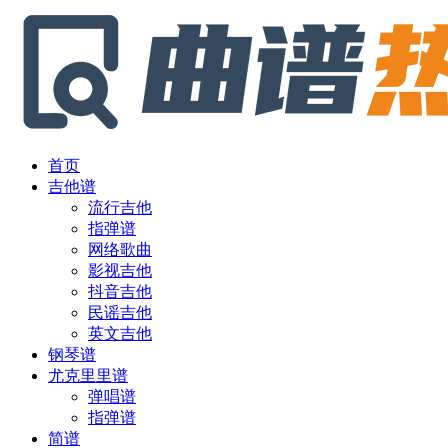
首页
吉他谱
流行吉他
指弹谱
网络歌曲
影视吉他
抖音吉他
民谣吉他
英文吉他
钢琴谱
尤克里里谱
弹唱谱
指弹谱
简谱