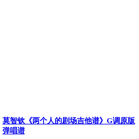
莫智钦《两个人的剧场吉他谱》G调原版
弹唱谱