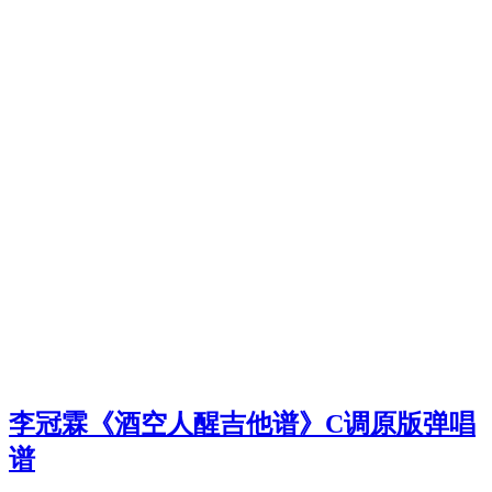
李冠霖《酒空人醒吉他谱》C调原版弹唱
谱