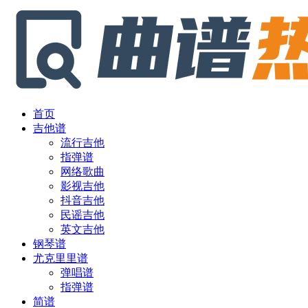
首页
吉他谱
流行吉他
指弹谱
网络歌曲
影视吉他
抖音吉他
民谣吉他
英文吉他
钢琴谱
尤克里里谱
弹唱谱
指弹谱
简谱