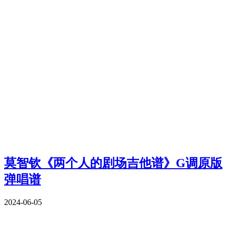
莫智钦《两个人的剧场吉他谱》G调原版
弹唱谱
2024-06-05