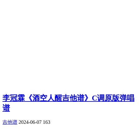
李冠霖《酒空人醒吉他谱》C调原版弹唱
谱
吉他谱
2024-06-07
163