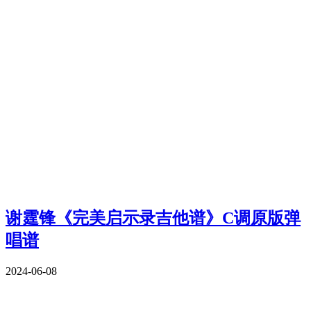
谢霆锋《完美启示录吉他谱》C调原版弹
唱谱
2024-06-08