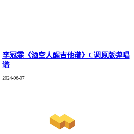
李冠霖《酒空人醒吉他谱》C调原版弹唱
谱
2024-06-07