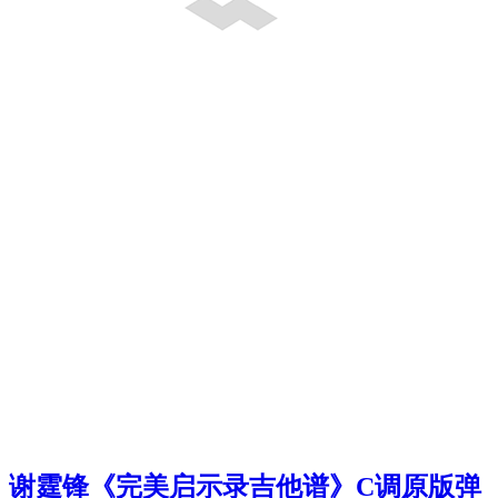
谢霆锋《完美启示录吉他谱》C调原版弹