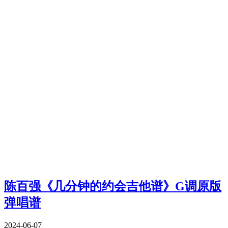
陈百强《几分钟的约会吉他谱》G调原版
弹唱谱
2024-06-07