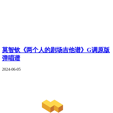
莫智钦《两个人的剧场吉他谱》G调原版
弹唱谱
2024-06-05