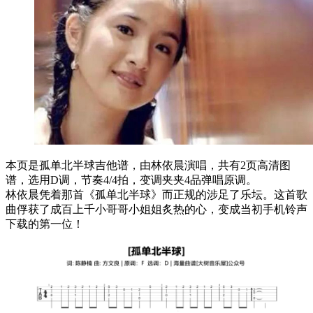
本页是孤单北半球吉他谱，由林依晨演唱，共有2页高清图
谱，选用D调，节奏4/4拍，变调夹夹4品弹唱原调。
林依晨凭着那首《孤单北半球》而正规的涉足了乐坛。这首歌
曲俘获了成百上千小哥哥小姐姐炙热的心，变成当初手机铃声
下载的第一位！