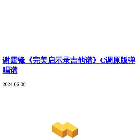
谢霆锋《完美启示录吉他谱》C调原版弹
唱谱
2024-06-08