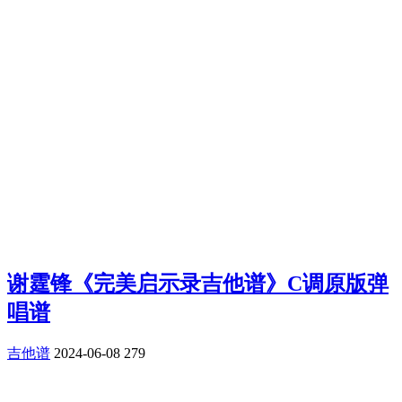
谢霆锋《完美启示录吉他谱》C调原版弹
唱谱
吉他谱
2024-06-08
279