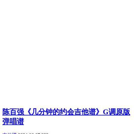
陈百强《几分钟的约会吉他谱》G调原版
弹唱谱