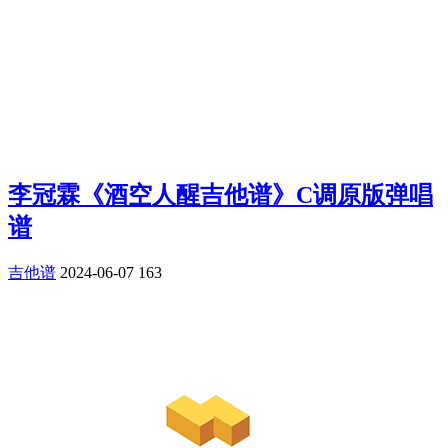
李冠霖《酒空人醒吉他谱》C调原版弹唱
谱
吉他谱
2024-06-07
163