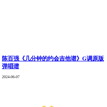
陈百强《几分钟的约会吉他谱》G调原版
弹唱谱
2024-06-07