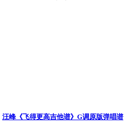
汪峰《飞得更高吉他谱》G调原版弹唱谱