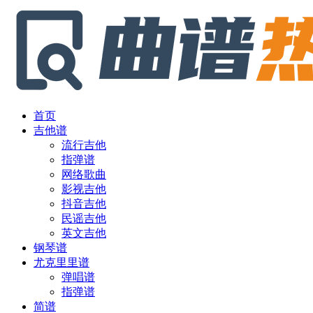
首页
吉他谱
流行吉他
指弹谱
网络歌曲
影视吉他
抖音吉他
民谣吉他
英文吉他
钢琴谱
尤克里里谱
弹唱谱
指弹谱
简谱