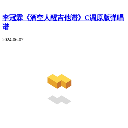
李冠霖《酒空人醒吉他谱》C调原版弹唱
谱
2024-06-07