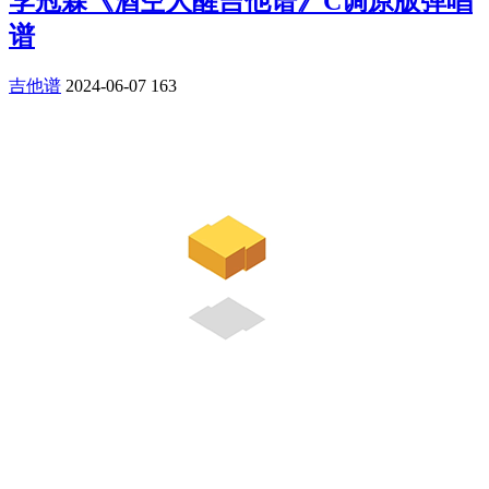
李冠霖《酒空人醒吉他谱》C调原版弹唱
谱
吉他谱
2024-06-07
163