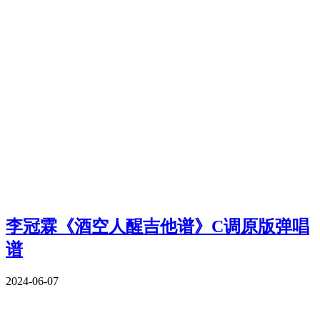
李冠霖《酒空人醒吉他谱》C调原版弹唱
谱
2024-06-07