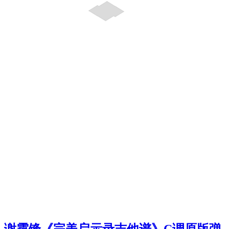
谢霆锋《完美启示录吉他谱》C调原版弹