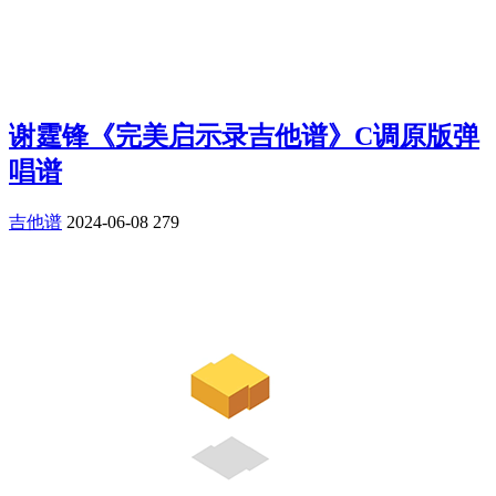
谢霆锋《完美启示录吉他谱》C调原版弹
唱谱
吉他谱
2024-06-08
279