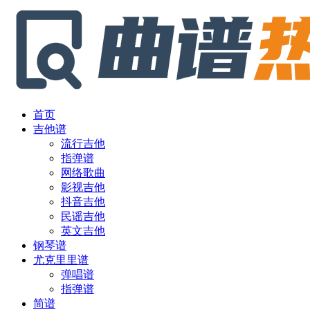
首页
吉他谱
流行吉他
指弹谱
网络歌曲
影视吉他
抖音吉他
民谣吉他
英文吉他
钢琴谱
尤克里里谱
弹唱谱
指弹谱
简谱