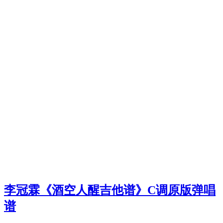
李冠霖《酒空人醒吉他谱》C调原版弹唱
谱