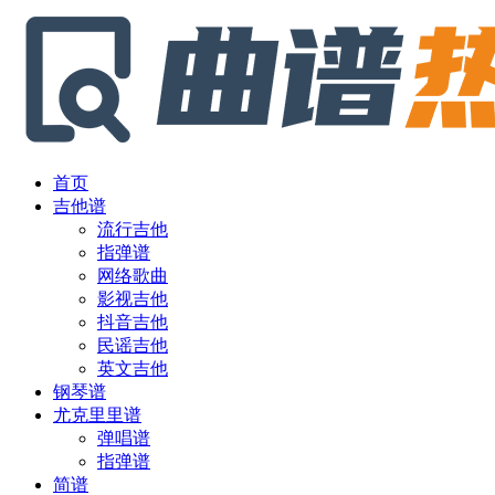
首页
吉他谱
流行吉他
指弹谱
网络歌曲
影视吉他
抖音吉他
民谣吉他
英文吉他
钢琴谱
尤克里里谱
弹唱谱
指弹谱
简谱