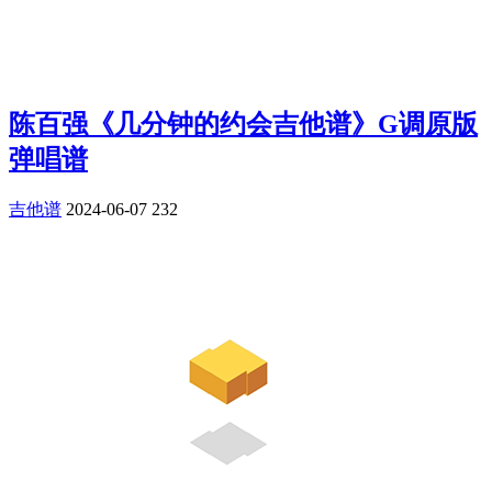
陈百强《几分钟的约会吉他谱》G调原版
弹唱谱
吉他谱
2024-06-07
232