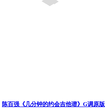
陈百强《几分钟的约会吉他谱》G调原版