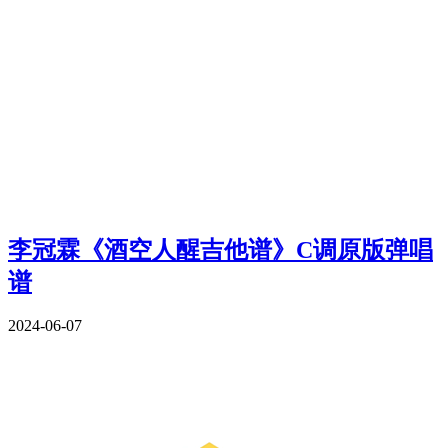
李冠霖《酒空人醒吉他谱》C调原版弹唱
谱
2024-06-07