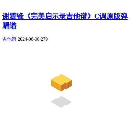
谢霆锋《完美启示录吉他谱》C调原版弹
唱谱
吉他谱
2024-06-08
279