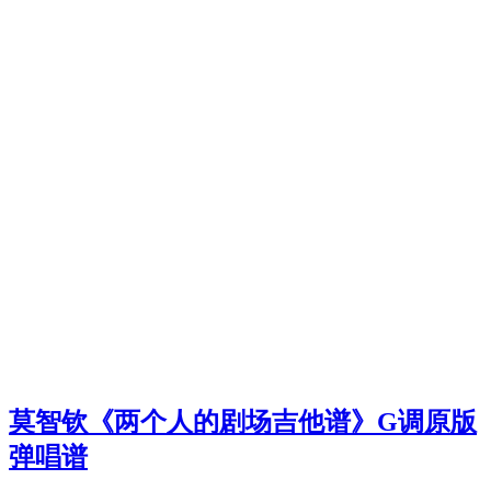
莫智钦《两个人的剧场吉他谱》G调原版
弹唱谱