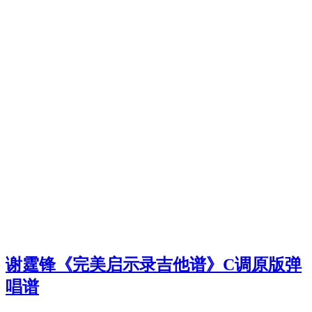
谢霆锋《完美启示录吉他谱》C调原版弹
唱谱