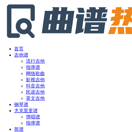
首页
吉他谱
流行吉他
指弹谱
网络歌曲
影视吉他
抖音吉他
民谣吉他
英文吉他
钢琴谱
尤克里里谱
弹唱谱
指弹谱
简谱