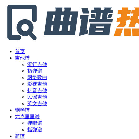
首页
吉他谱
流行吉他
指弹谱
网络歌曲
影视吉他
抖音吉他
民谣吉他
英文吉他
钢琴谱
尤克里里谱
弹唱谱
指弹谱
简谱