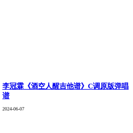
李冠霖《酒空人醒吉他谱》C调原版弹唱
谱
2024-06-07