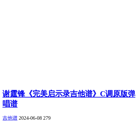
谢霆锋《完美启示录吉他谱》C调原版弹
唱谱
吉他谱
2024-06-08
279