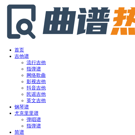
首页
吉他谱
流行吉他
指弹谱
网络歌曲
影视吉他
抖音吉他
民谣吉他
英文吉他
钢琴谱
尤克里里谱
弹唱谱
指弹谱
简谱