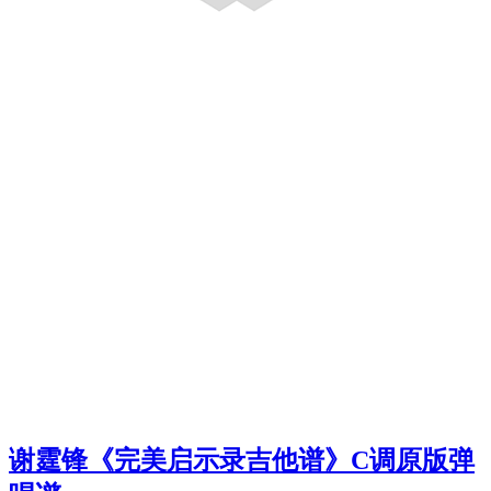
谢霆锋《完美启示录吉他谱》C调原版弹