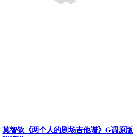
莫智钦《两个人的剧场吉他谱》G调原版