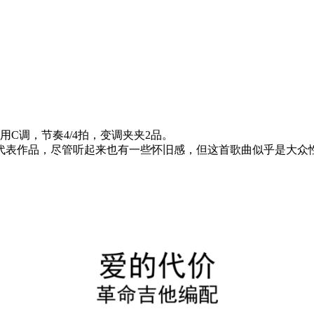
C调，节奏4/4拍，变调夹夹2品。
代表作品，尽管听起来也有一些怀旧感，但这首歌曲似乎是大众性