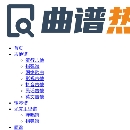
首页
吉他谱
流行吉他
指弹谱
网络歌曲
影视吉他
抖音吉他
民谣吉他
英文吉他
钢琴谱
尤克里里谱
弹唱谱
指弹谱
简谱