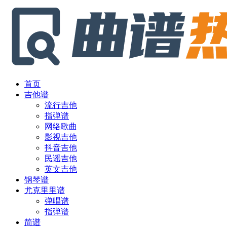
首页
吉他谱
流行吉他
指弹谱
网络歌曲
影视吉他
抖音吉他
民谣吉他
英文吉他
钢琴谱
尤克里里谱
弹唱谱
指弹谱
简谱