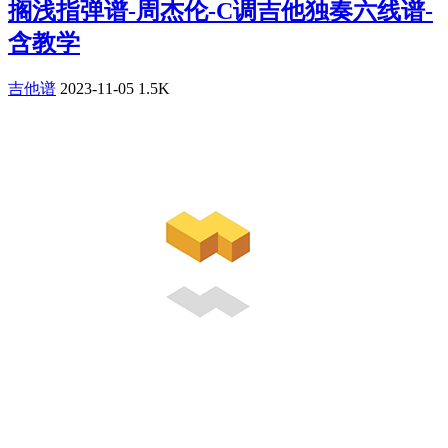
搁浅指弹谱-周杰伦-C调吉他独奏六线谱-
含教学
吉他谱
2023-11-05
1.5K