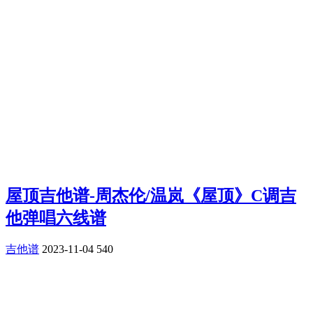
屋顶吉他谱-周杰伦/温岚《屋顶》C调吉
他弹唱六线谱
吉他谱
2023-11-04
540