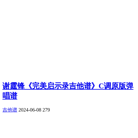
谢霆锋《完美启示录吉他谱》C调原版弹
唱谱
吉他谱
2024-06-08
279