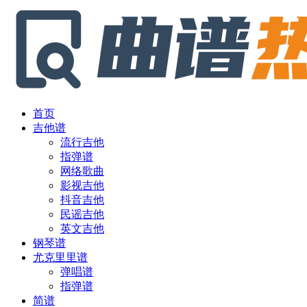
首页
吉他谱
流行吉他
指弹谱
网络歌曲
影视吉他
抖音吉他
民谣吉他
英文吉他
钢琴谱
尤克里里谱
弹唱谱
指弹谱
简谱