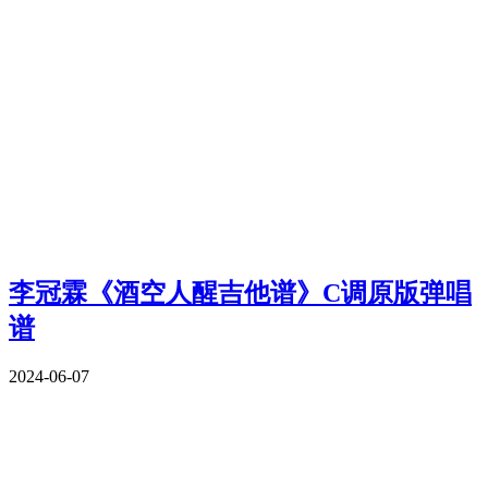
李冠霖《酒空人醒吉他谱》C调原版弹唱
谱
2024-06-07