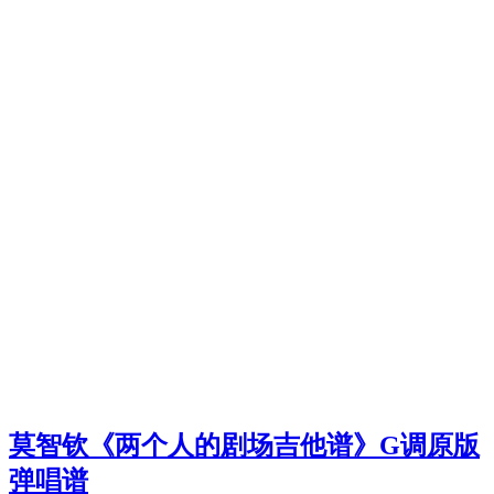
莫智钦《两个人的剧场吉他谱》G调原版
弹唱谱