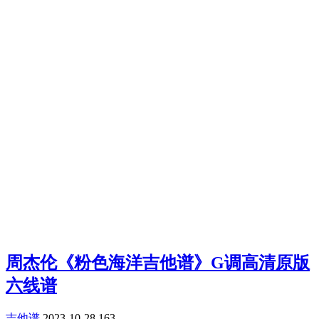
周杰伦《粉色海洋吉他谱》G调高清原版
六线谱
吉他谱
2023-10-28
163