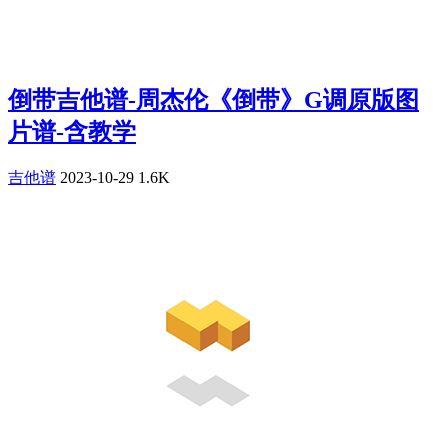
倒带吉他谱-周杰伦《倒带》G调原版图
片谱-含教学
吉他谱
2023-10-29
1.6K