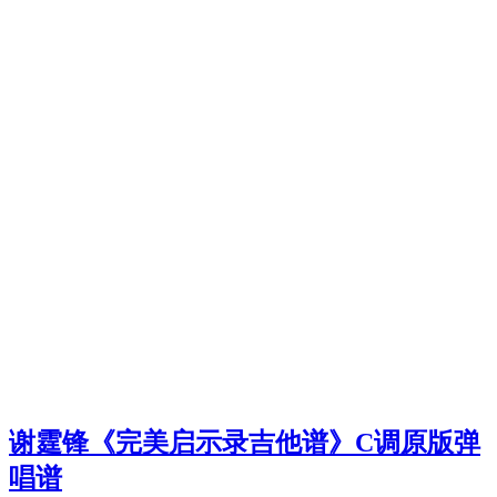
谢霆锋《完美启示录吉他谱》C调原版弹
唱谱