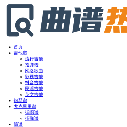
首页
吉他谱
流行吉他
指弹谱
网络歌曲
影视吉他
抖音吉他
民谣吉他
英文吉他
钢琴谱
尤克里里谱
弹唱谱
指弹谱
简谱