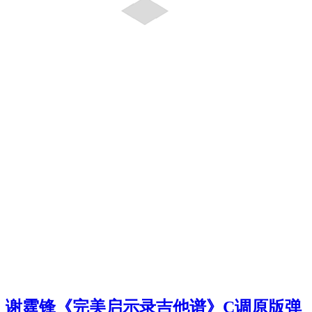
谢霆锋《完美启示录吉他谱》C调原版弹