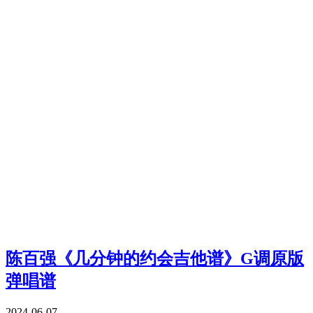
陈百强《几分钟的约会吉他谱》G调原版
弹唱谱
2024-06-07