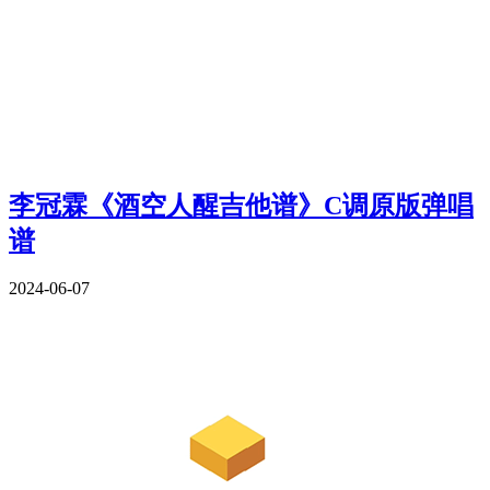
李冠霖《酒空人醒吉他谱》C调原版弹唱
谱
2024-06-07