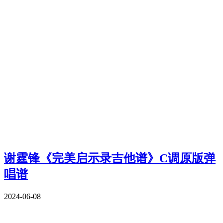
谢霆锋《完美启示录吉他谱》C调原版弹
唱谱
2024-06-08