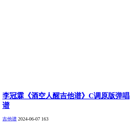
李冠霖《酒空人醒吉他谱》C调原版弹唱
谱
吉他谱
2024-06-07
163