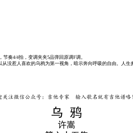
节奏4/4拍，变调夹夹5品弹回原调F调。
以从没惹人喜欢的乌鸦为第一视角，暗示奔向呼吸的自由。人生