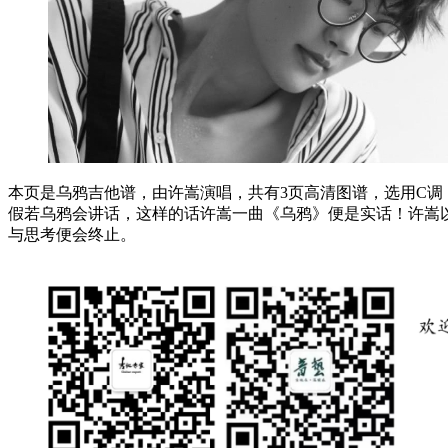
本页是乌鸦吉他谱，由许嵩演唱，共有3页高清图谱，选用C调，
假若乌鸦会讲话，这样的话许嵩一曲《乌鸦》便是实话！许嵩
与思考便会终止。