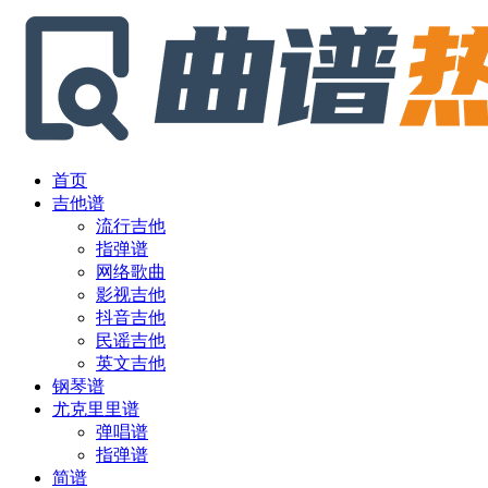
首页
吉他谱
流行吉他
指弹谱
网络歌曲
影视吉他
抖音吉他
民谣吉他
英文吉他
钢琴谱
尤克里里谱
弹唱谱
指弹谱
简谱