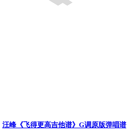
汪峰《飞得更高吉他谱》G调原版弹唱谱