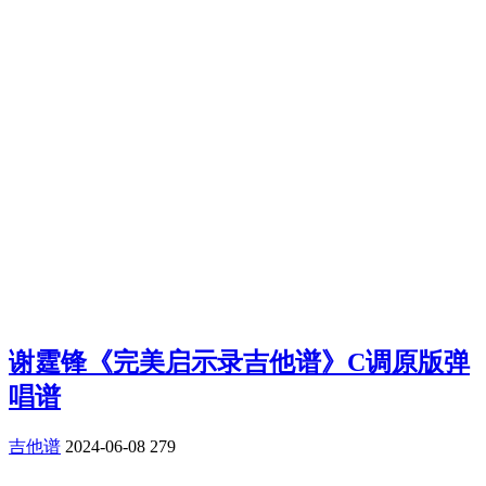
谢霆锋《完美启示录吉他谱》C调原版弹
唱谱
吉他谱
2024-06-08
279