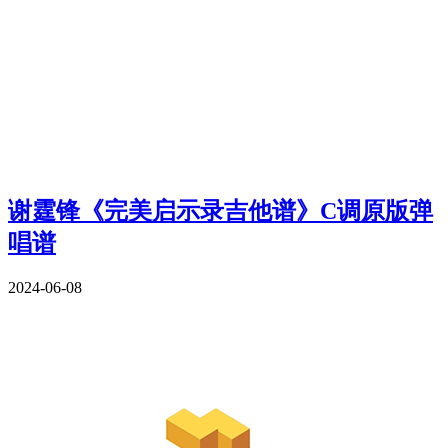
谢霆锋《完美启示录吉他谱》C调原版弹
唱谱
2024-06-08