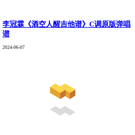
李冠霖《酒空人醒吉他谱》C调原版弹唱
谱
2024-06-07