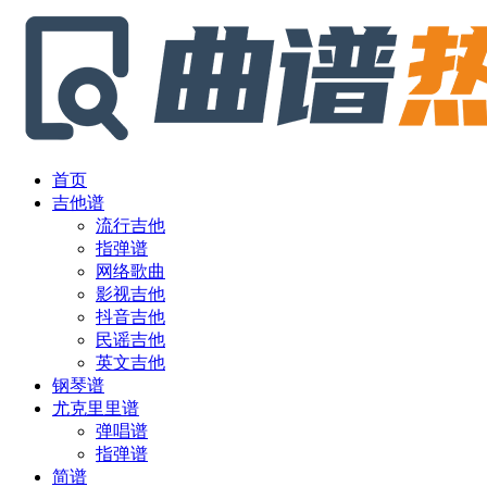
首页
吉他谱
流行吉他
指弹谱
网络歌曲
影视吉他
抖音吉他
民谣吉他
英文吉他
钢琴谱
尤克里里谱
弹唱谱
指弹谱
简谱