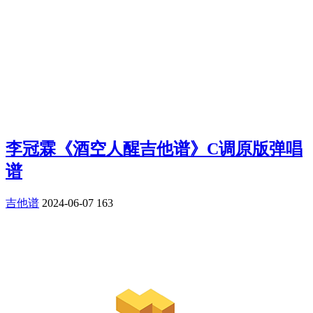
李冠霖《酒空人醒吉他谱》C调原版弹唱
谱
吉他谱
2024-06-07
163