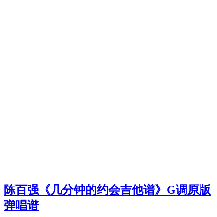
陈百强《几分钟的约会吉他谱》G调原版
弹唱谱