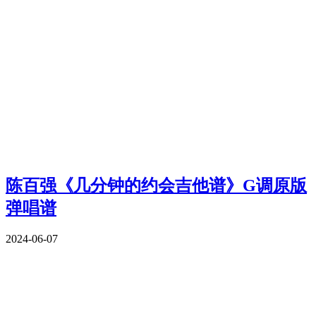
陈百强《几分钟的约会吉他谱》G调原版
弹唱谱
2024-06-07