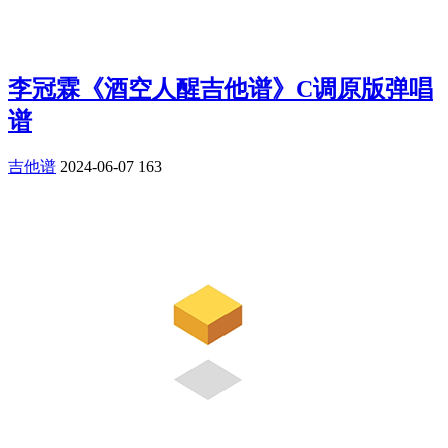
李冠霖《酒空人醒吉他谱》C调原版弹唱
谱
吉他谱
2024-06-07
163