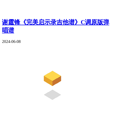
谢霆锋《完美启示录吉他谱》C调原版弹
唱谱
2024-06-08