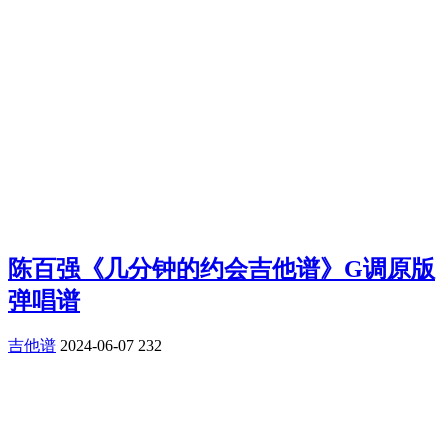
陈百强《几分钟的约会吉他谱》G调原版
弹唱谱
吉他谱
2024-06-07
232