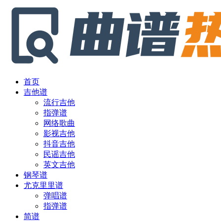
首页
吉他谱
流行吉他
指弹谱
网络歌曲
影视吉他
抖音吉他
民谣吉他
英文吉他
钢琴谱
尤克里里谱
弹唱谱
指弹谱
简谱