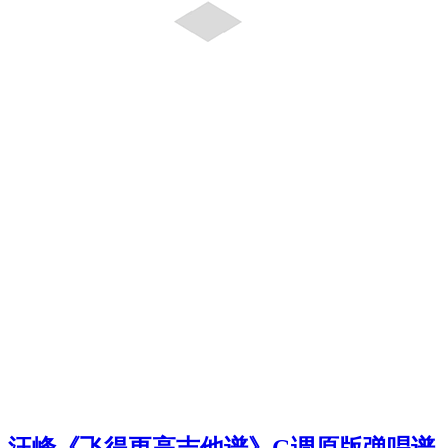
汪峰《飞得更高吉他谱》G调原版弹唱谱