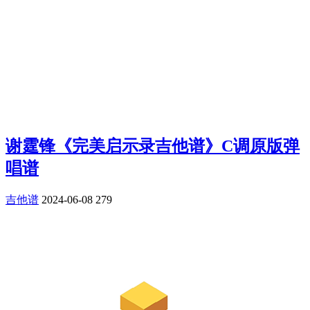
谢霆锋《完美启示录吉他谱》C调原版弹
唱谱
吉他谱
2024-06-08
279