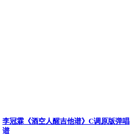
李冠霖《酒空人醒吉他谱》C调原版弹唱
谱