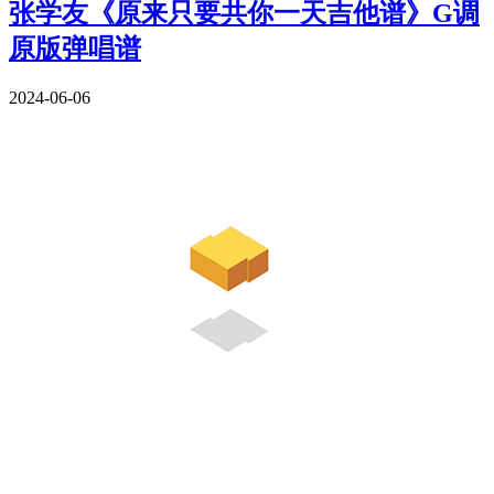
张学友《原来只要共你一天吉他谱》G调
原版弹唱谱
2024-06-06