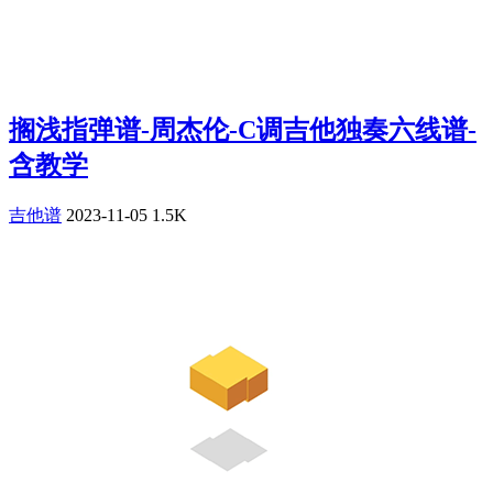
搁浅指弹谱-周杰伦-C调吉他独奏六线谱-
含教学
吉他谱
2023-11-05
1.5K