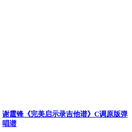
谢霆锋《完美启示录吉他谱》C调原版弹
唱谱