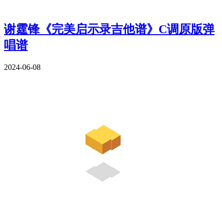
谢霆锋《完美启示录吉他谱》C调原版弹
唱谱
2024-06-08