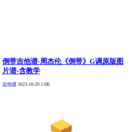
倒带吉他谱-周杰伦《倒带》G调原版图
片谱-含教学
吉他谱
2023-10-29
1.6K