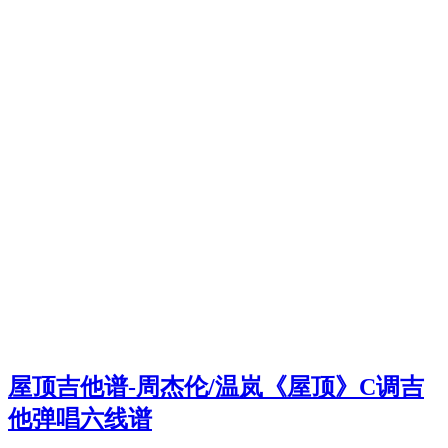
屋顶吉他谱-周杰伦/温岚《屋顶》C调吉
他弹唱六线谱