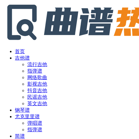
首页
吉他谱
流行吉他
指弹谱
网络歌曲
影视吉他
抖音吉他
民谣吉他
英文吉他
钢琴谱
尤克里里谱
弹唱谱
指弹谱
简谱