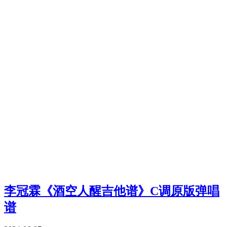
李冠霖《酒空人醒吉他谱》C调原版弹唱
谱