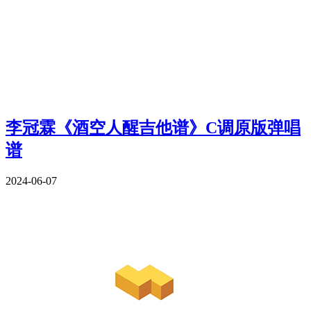
李冠霖《酒空人醒吉他谱》C调原版弹唱
谱
2024-06-07