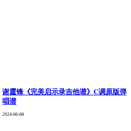
谢霆锋《完美启示录吉他谱》C调原版弹
唱谱
2024-06-08