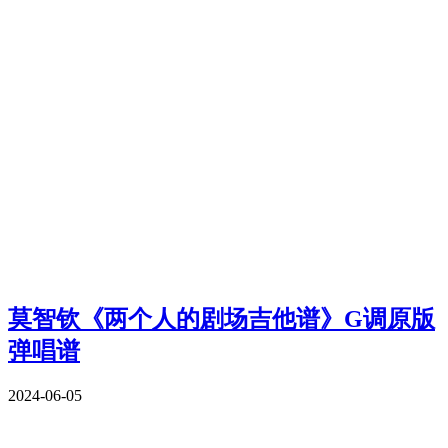
莫智钦《两个人的剧场吉他谱》G调原版
弹唱谱
2024-06-05