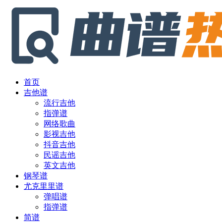
首页
吉他谱
流行吉他
指弹谱
网络歌曲
影视吉他
抖音吉他
民谣吉他
英文吉他
钢琴谱
尤克里里谱
弹唱谱
指弹谱
简谱