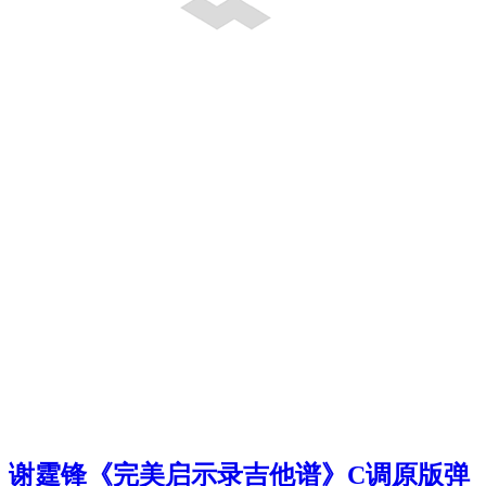
谢霆锋《完美启示录吉他谱》C调原版弹