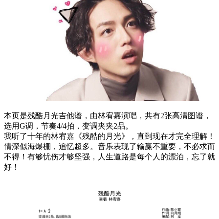
本页是残酷月光吉他谱，由林宥嘉演唱，共有2张高清图谱，
选用G调，节奏4/4拍，变调夹夹2品。
我听了十年的林宥嘉《残酷的月光》，直到现在才完全理解！
情深似海爆棚，追忆超多。音乐表现了输赢不重要，不必求而
不得！有够忧伤才够坚强，人生道路是每个人的漂泊，忘了就
好！