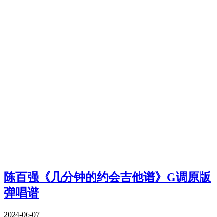
陈百强《几分钟的约会吉他谱》G调原版
弹唱谱
2024-06-07