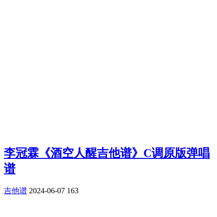
李冠霖《酒空人醒吉他谱》C调原版弹唱
谱
吉他谱
2024-06-07
163