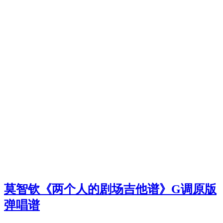
莫智钦《两个人的剧场吉他谱》G调原版
弹唱谱