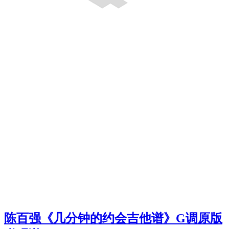
陈百强《几分钟的约会吉他谱》G调原版