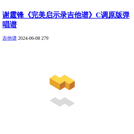
谢霆锋《完美启示录吉他谱》C调原版弹
唱谱
吉他谱
2024-06-08
279