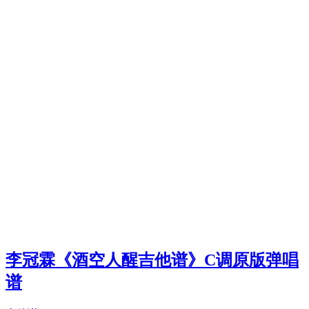
李冠霖《酒空人醒吉他谱》C调原版弹唱
谱