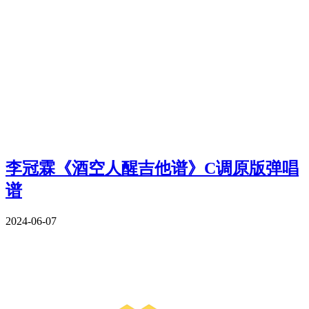
李冠霖《酒空人醒吉他谱》C调原版弹唱
谱
2024-06-07