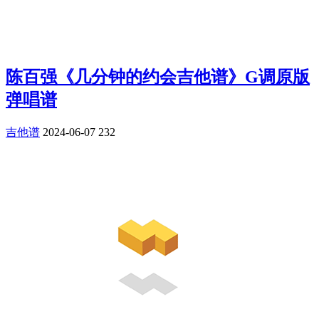
陈百强《几分钟的约会吉他谱》G调原版
弹唱谱
吉他谱
2024-06-07
232