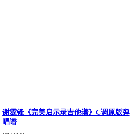
谢霆锋《完美启示录吉他谱》C调原版弹
唱谱