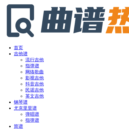
首页
吉他谱
流行吉他
指弹谱
网络歌曲
影视吉他
抖音吉他
民谣吉他
英文吉他
钢琴谱
尤克里里谱
弹唱谱
指弹谱
简谱