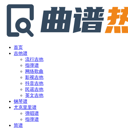
首页
吉他谱
流行吉他
指弹谱
网络歌曲
影视吉他
抖音吉他
民谣吉他
英文吉他
钢琴谱
尤克里里谱
弹唱谱
指弹谱
简谱