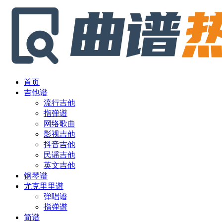
首页
吉他谱
流行吉他
指弹谱
网络歌曲
影视吉他
抖音吉他
民谣吉他
英文吉他
钢琴谱
尤克里里谱
弹唱谱
指弹谱
简谱