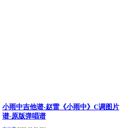
小雨中吉他谱-赵雷《小雨中》C调图片
谱-原版弹唱谱