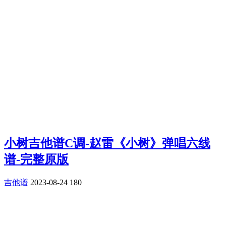
小树吉他谱C调-赵雷《小树》弹唱六线
谱-完整原版
吉他谱
2023-08-24
180