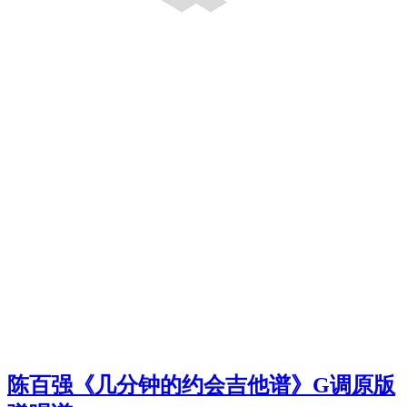
陈百强《几分钟的约会吉他谱》G调原版