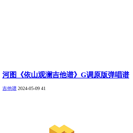
河图《依山观澜吉他谱》G调原版弹唱谱
吉他谱
2024-05-09
41