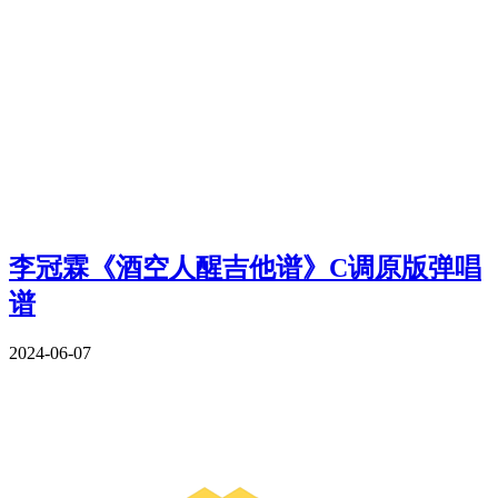
李冠霖《酒空人醒吉他谱》C调原版弹唱
谱
2024-06-07