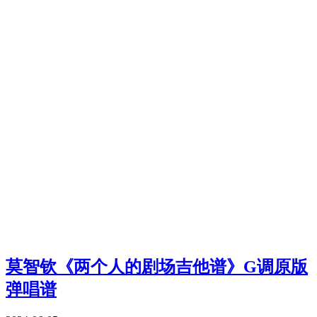
莫智钦《两个人的剧场吉他谱》G调原版
弹唱谱