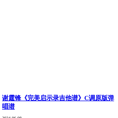
谢霆锋《完美启示录吉他谱》C调原版弹
唱谱