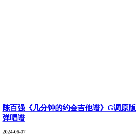
陈百强《几分钟的约会吉他谱》G调原版
弹唱谱
2024-06-07