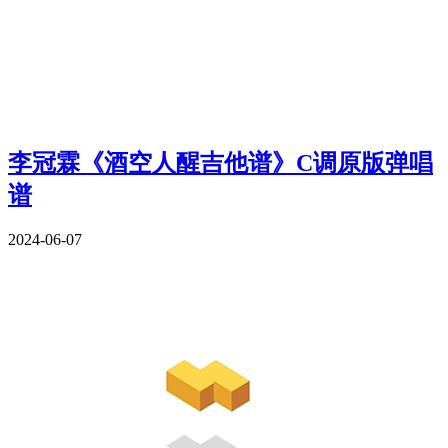
李冠霖《酒空人醒吉他谱》C调原版弹唱
谱
2024-06-07