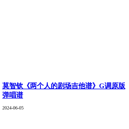
莫智钦《两个人的剧场吉他谱》G调原版
弹唱谱
2024-06-05