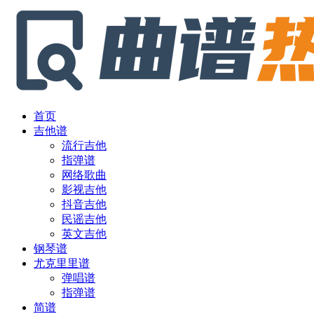
首页
吉他谱
流行吉他
指弹谱
网络歌曲
影视吉他
抖音吉他
民谣吉他
英文吉他
钢琴谱
尤克里里谱
弹唱谱
指弹谱
简谱