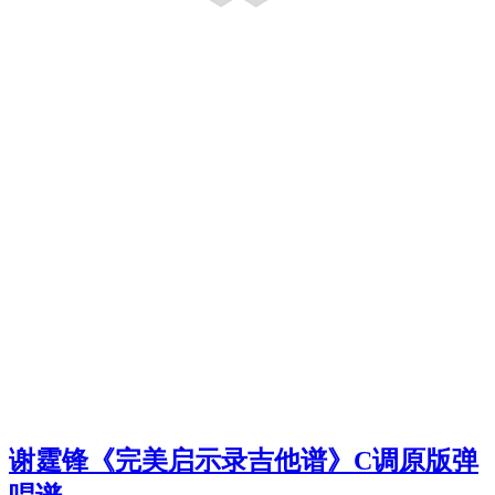
谢霆锋《完美启示录吉他谱》C调原版弹