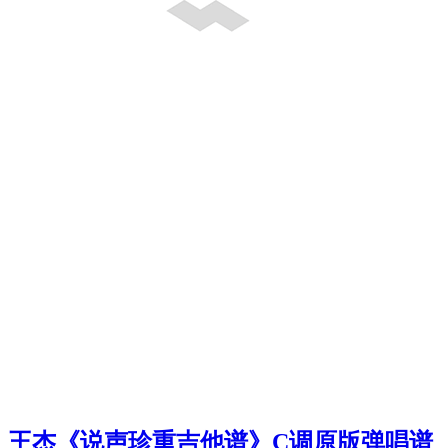
王杰《说声珍重吉他谱》C调原版弹唱谱