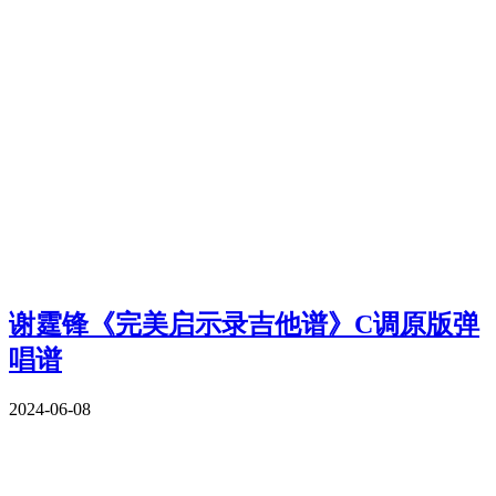
谢霆锋《完美启示录吉他谱》C调原版弹
唱谱
2024-06-08