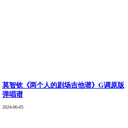
莫智钦《两个人的剧场吉他谱》G调原版
弹唱谱
2024-06-05