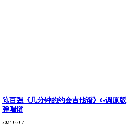
陈百强《几分钟的约会吉他谱》G调原版
弹唱谱
2024-06-07