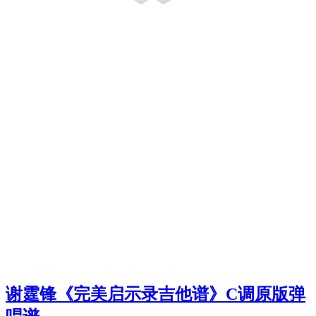
谢霆锋《完美启示录吉他谱》C调原版弹