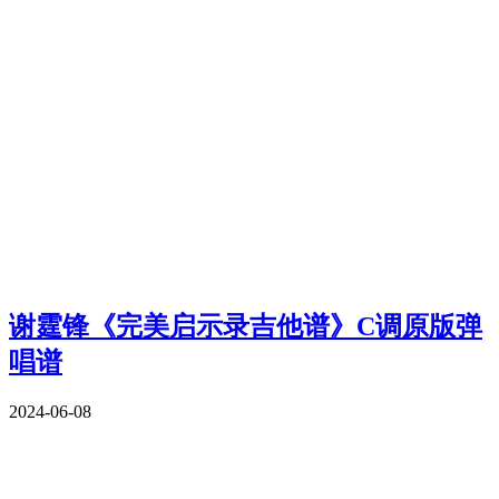
谢霆锋《完美启示录吉他谱》C调原版弹
唱谱
2024-06-08