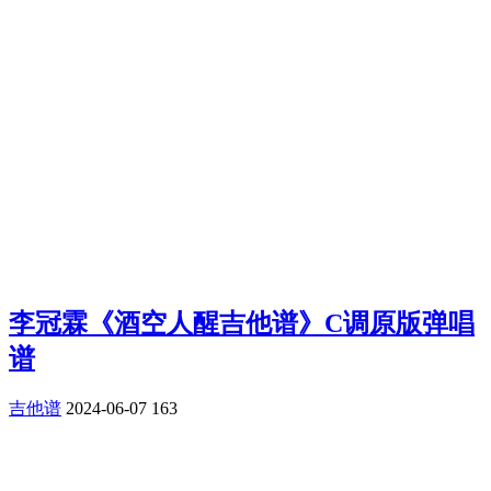
李冠霖《酒空人醒吉他谱》C调原版弹唱
谱
吉他谱
2024-06-07
163