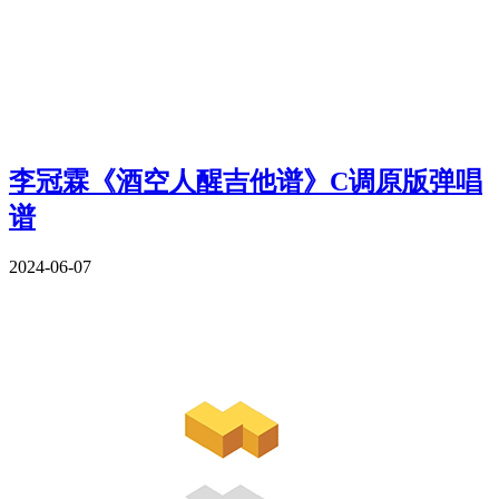
李冠霖《酒空人醒吉他谱》C调原版弹唱
谱
2024-06-07