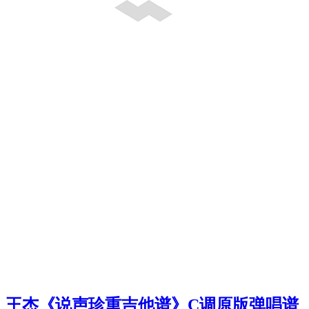
王杰《说声珍重吉他谱》C调原版弹唱谱