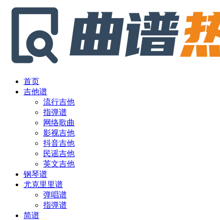
首页
吉他谱
流行吉他
指弹谱
网络歌曲
影视吉他
抖音吉他
民谣吉他
英文吉他
钢琴谱
尤克里里谱
弹唱谱
指弹谱
简谱