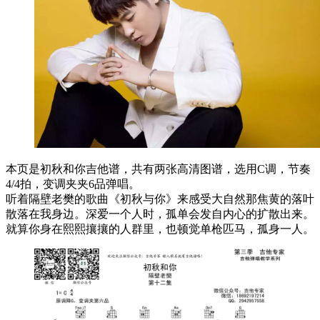
本页是初秋和你吉他谱，共有两张高清图谱，选用C调，节奏
4/4拍，变调夹夹6品弹唱。
听着隔壁老樊的歌曲《初秋与你》来感受大自然那焦黄的落叶
散落在我身边。深爱一个人时，孤单会发自内心的扩散出来。
就算你身在熙熙攘攘的人群里，也顿觉单枪匹马，孤身一人。