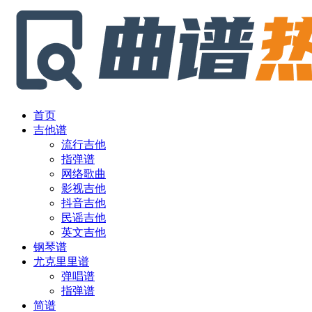
首页
吉他谱
流行吉他
指弹谱
网络歌曲
影视吉他
抖音吉他
民谣吉他
英文吉他
钢琴谱
尤克里里谱
弹唱谱
指弹谱
简谱