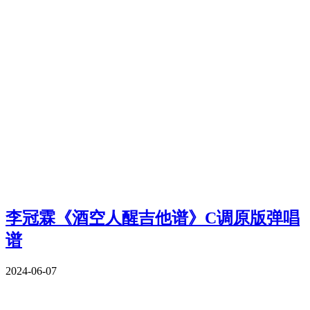
李冠霖《酒空人醒吉他谱》C调原版弹唱
谱
2024-06-07