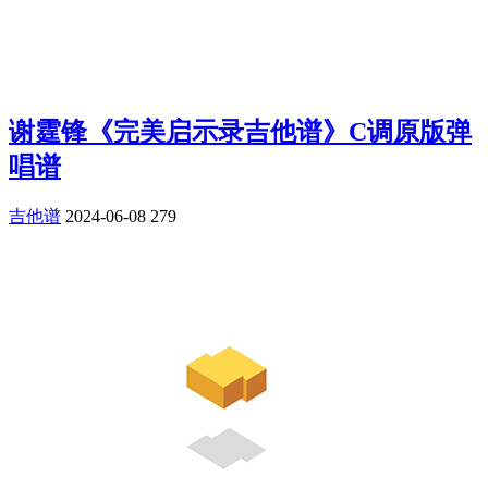
谢霆锋《完美启示录吉他谱》C调原版弹
唱谱
吉他谱
2024-06-08
279