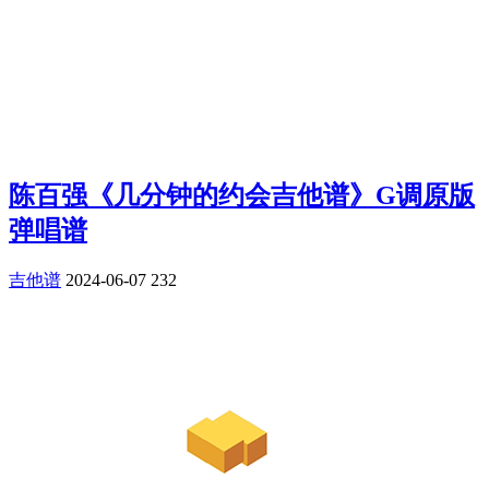
陈百强《几分钟的约会吉他谱》G调原版
弹唱谱
吉他谱
2024-06-07
232