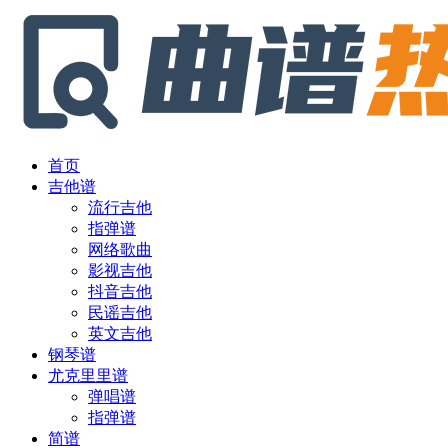
首页
吉他谱
流行吉他
指弹谱
网络歌曲
影视吉他
抖音吉他
民谣吉他
英文吉他
钢琴谱
尤克里里谱
弹唱谱
指弹谱
简谱