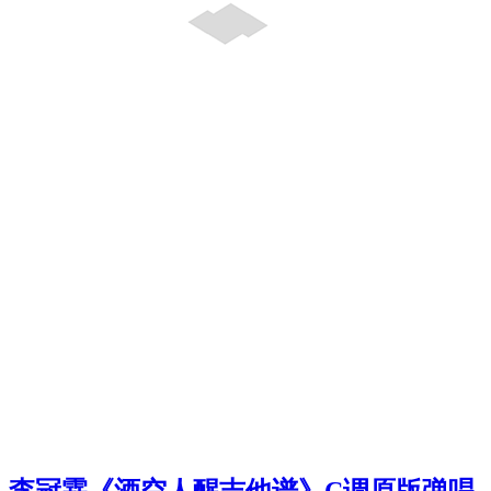
李冠霖《酒空人醒吉他谱》C调原版弹唱