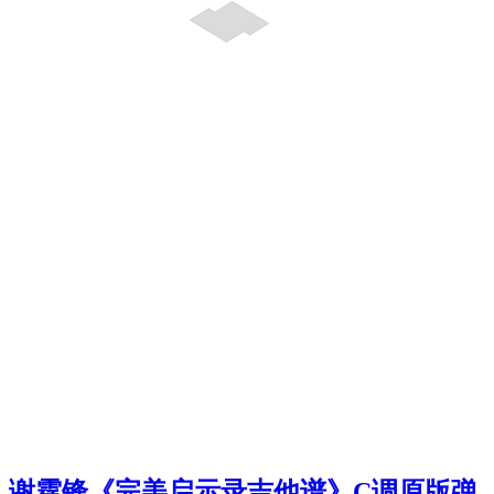
谢霆锋《完美启示录吉他谱》C调原版弹