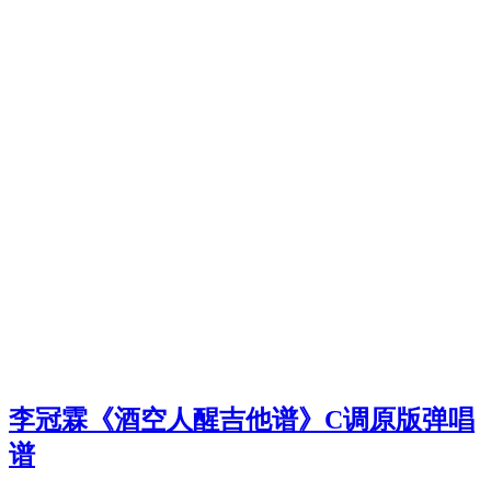
李冠霖《酒空人醒吉他谱》C调原版弹唱
谱