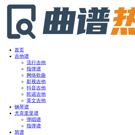
首页
吉他谱
流行吉他
指弹谱
网络歌曲
影视吉他
抖音吉他
民谣吉他
英文吉他
钢琴谱
尤克里里谱
弹唱谱
指弹谱
简谱