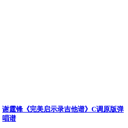
谢霆锋《完美启示录吉他谱》C调原版弹
唱谱