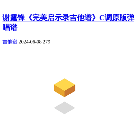
谢霆锋《完美启示录吉他谱》C调原版弹
唱谱
吉他谱
2024-06-08
279