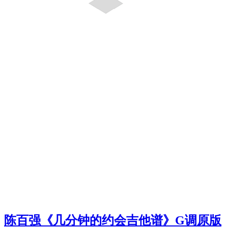
陈百强《几分钟的约会吉他谱》G调原版