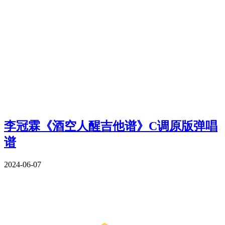
李冠霖《酒空人醒吉他谱》C调原版弹唱
谱
2024-06-07