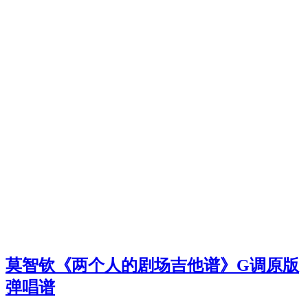
莫智钦《两个人的剧场吉他谱》G调原版
弹唱谱