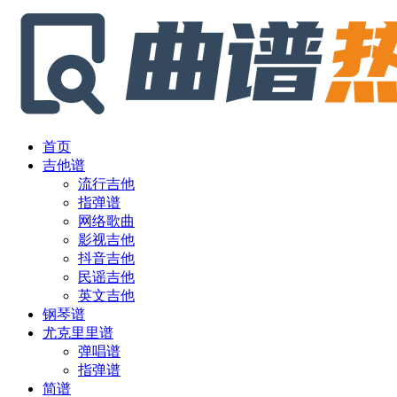
首页
吉他谱
流行吉他
指弹谱
网络歌曲
影视吉他
抖音吉他
民谣吉他
英文吉他
钢琴谱
尤克里里谱
弹唱谱
指弹谱
简谱