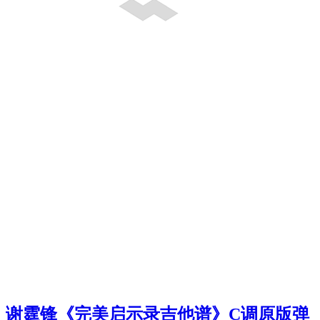
谢霆锋《完美启示录吉他谱》C调原版弹