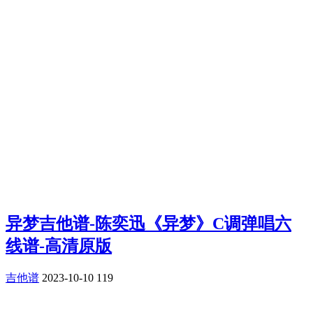
异梦吉他谱-陈奕迅《异梦》C调弹唱六
线谱-高清原版
吉他谱
2023-10-10
119