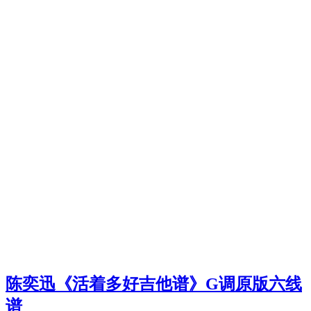
陈奕迅《活着多好吉他谱》G调原版六线
谱