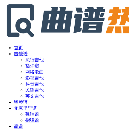
首页
吉他谱
流行吉他
指弹谱
网络歌曲
影视吉他
抖音吉他
民谣吉他
英文吉他
钢琴谱
尤克里里谱
弹唱谱
指弹谱
简谱