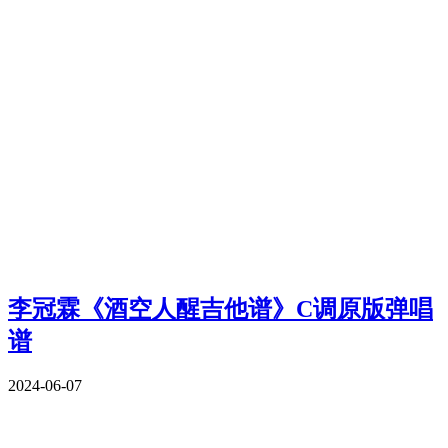
李冠霖《酒空人醒吉他谱》C调原版弹唱
谱
2024-06-07