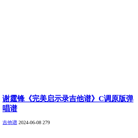
谢霆锋《完美启示录吉他谱》C调原版弹
唱谱
吉他谱
2024-06-08
279