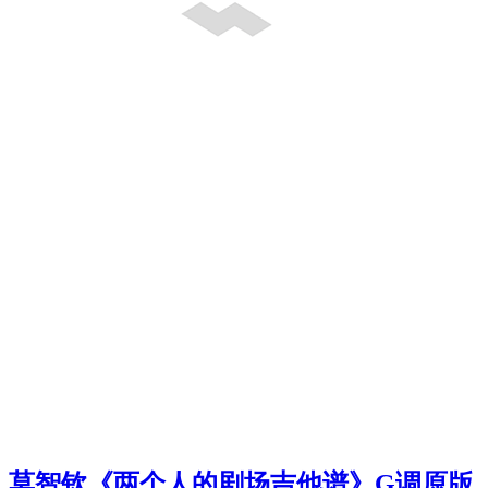
莫智钦《两个人的剧场吉他谱》G调原版