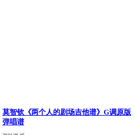
莫智钦《两个人的剧场吉他谱》G调原版
弹唱谱