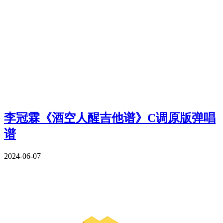
李冠霖《酒空人醒吉他谱》C调原版弹唱
谱
2024-06-07