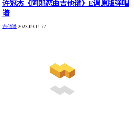
许冠杰《阿郎恋曲吉他谱》E调原版弹唱
谱
吉他谱
2023-09-11
77