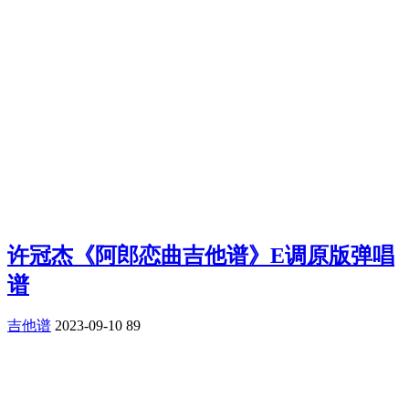
许冠杰《阿郎恋曲吉他谱》E调原版弹唱
谱
吉他谱
2023-09-10
89