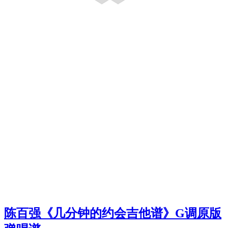
陈百强《几分钟的约会吉他谱》G调原版