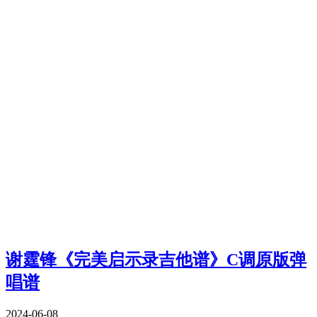
谢霆锋《完美启示录吉他谱》C调原版弹
唱谱
2024-06-08