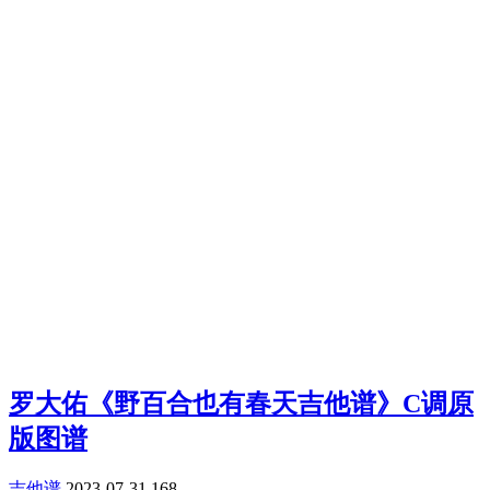
罗大佑《野百合也有春天吉他谱》C调原
版图谱
吉他谱
2023-07-31
168