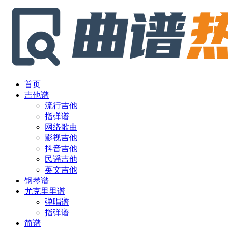
首页
吉他谱
流行吉他
指弹谱
网络歌曲
影视吉他
抖音吉他
民谣吉他
英文吉他
钢琴谱
尤克里里谱
弹唱谱
指弹谱
简谱