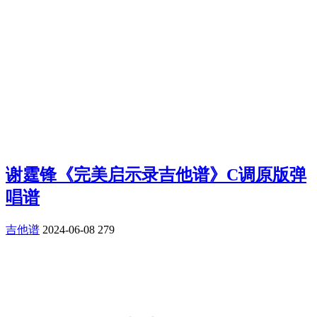
谢霆锋《完美启示录吉他谱》C调原版弹
唱谱
吉他谱
2024-06-08
279