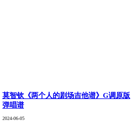
莫智钦《两个人的剧场吉他谱》G调原版
弹唱谱
2024-06-05