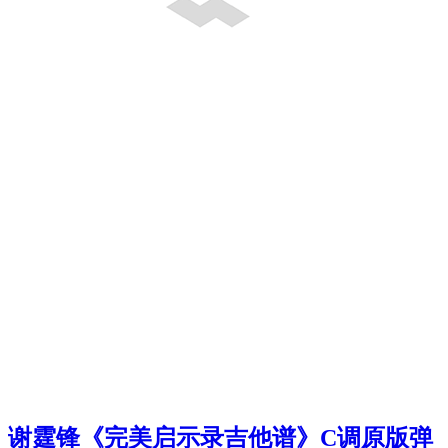
谢霆锋《完美启示录吉他谱》C调原版弹