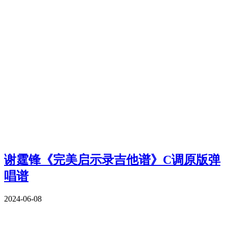
谢霆锋《完美启示录吉他谱》C调原版弹
唱谱
2024-06-08