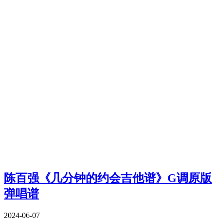
陈百强《几分钟的约会吉他谱》G调原版
弹唱谱
2024-06-07