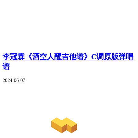
李冠霖《酒空人醒吉他谱》C调原版弹唱
谱
2024-06-07