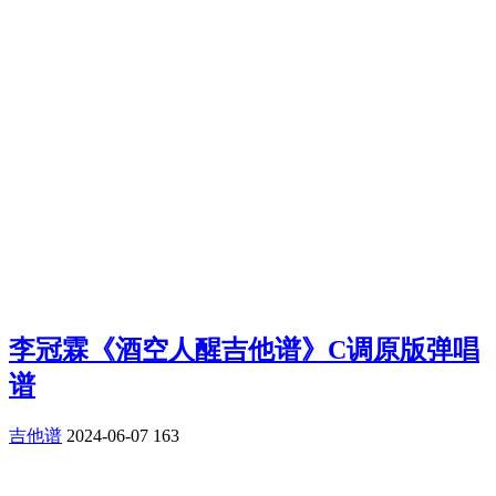
李冠霖《酒空人醒吉他谱》C调原版弹唱
谱
吉他谱
2024-06-07
163