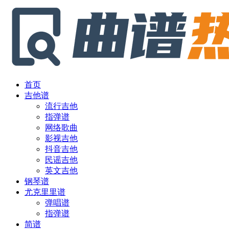
首页
吉他谱
流行吉他
指弹谱
网络歌曲
影视吉他
抖音吉他
民谣吉他
英文吉他
钢琴谱
尤克里里谱
弹唱谱
指弹谱
简谱