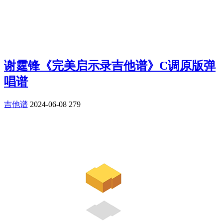
谢霆锋《完美启示录吉他谱》C调原版弹
唱谱
吉他谱
2024-06-08
279