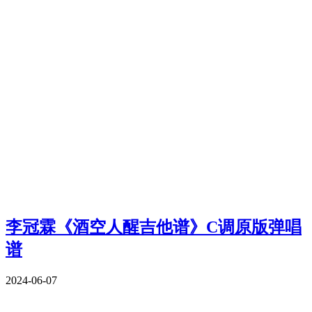
李冠霖《酒空人醒吉他谱》C调原版弹唱
谱
2024-06-07