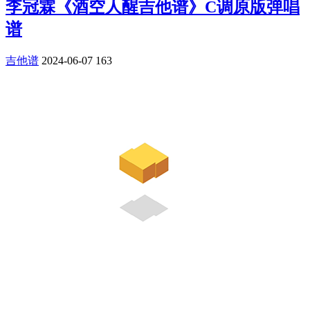
李冠霖《酒空人醒吉他谱》C调原版弹唱
谱
吉他谱
2024-06-07
163