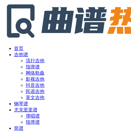
首页
吉他谱
流行吉他
指弹谱
网络歌曲
影视吉他
抖音吉他
民谣吉他
英文吉他
钢琴谱
尤克里里谱
弹唱谱
指弹谱
简谱