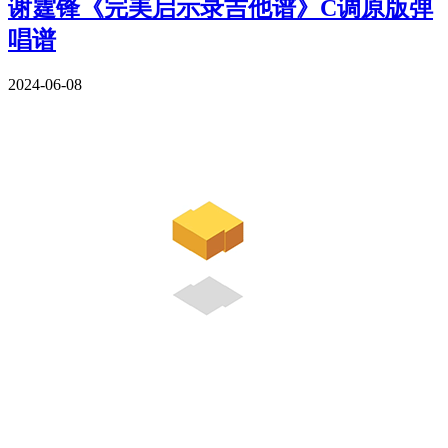
谢霆锋《完美启示录吉他谱》C调原版弹
唱谱
2024-06-08