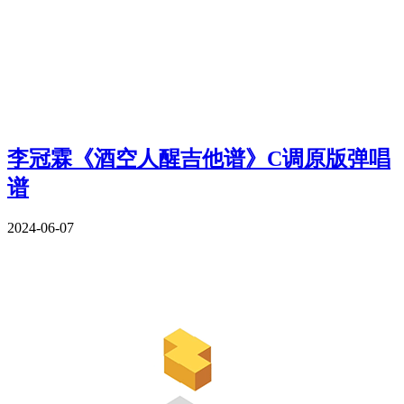
李冠霖《酒空人醒吉他谱》C调原版弹唱
谱
2024-06-07