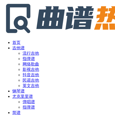
首页
吉他谱
流行吉他
指弹谱
网络歌曲
影视吉他
抖音吉他
民谣吉他
英文吉他
钢琴谱
尤克里里谱
弹唱谱
指弹谱
简谱