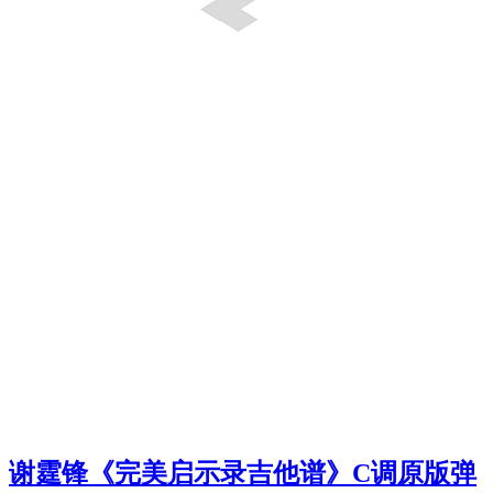
谢霆锋《完美启示录吉他谱》C调原版弹