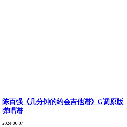
陈百强《几分钟的约会吉他谱》G调原版
弹唱谱
2024-06-07