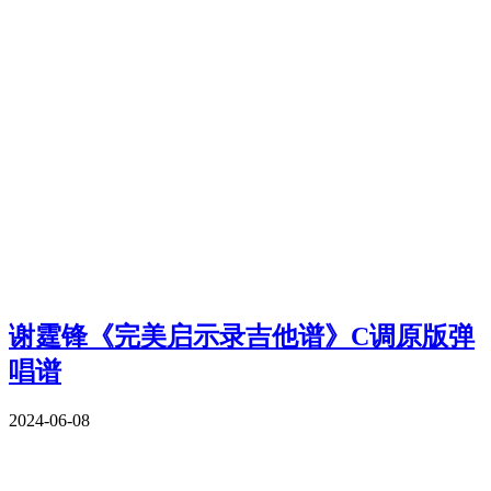
谢霆锋《完美启示录吉他谱》C调原版弹
唱谱
2024-06-08