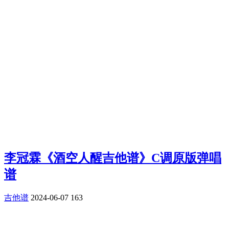
李冠霖《酒空人醒吉他谱》C调原版弹唱
谱
吉他谱
2024-06-07
163