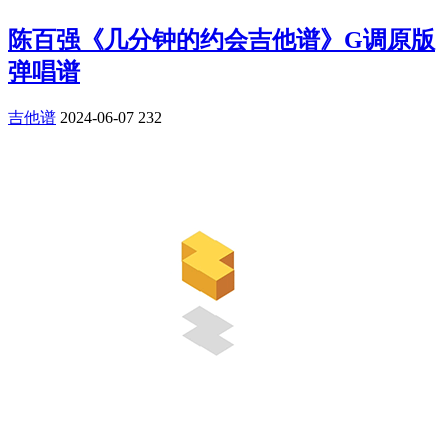
陈百强《几分钟的约会吉他谱》G调原版
弹唱谱
吉他谱
2024-06-07
232