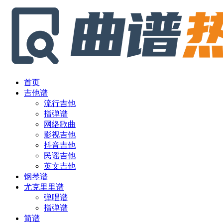
首页
吉他谱
流行吉他
指弹谱
网络歌曲
影视吉他
抖音吉他
民谣吉他
英文吉他
钢琴谱
尤克里里谱
弹唱谱
指弹谱
简谱