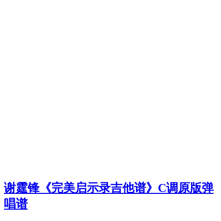
谢霆锋《完美启示录吉他谱》C调原版弹
唱谱