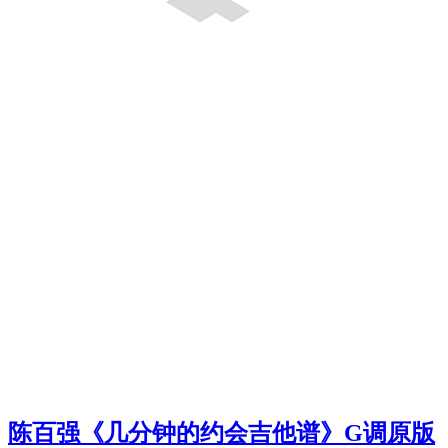
陈百强《几分钟的约会吉他谱》G调原版