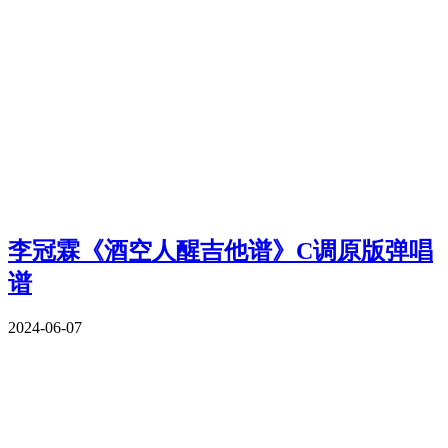
李冠霖《酒空人醒吉他谱》C调原版弹唱
谱
2024-06-07