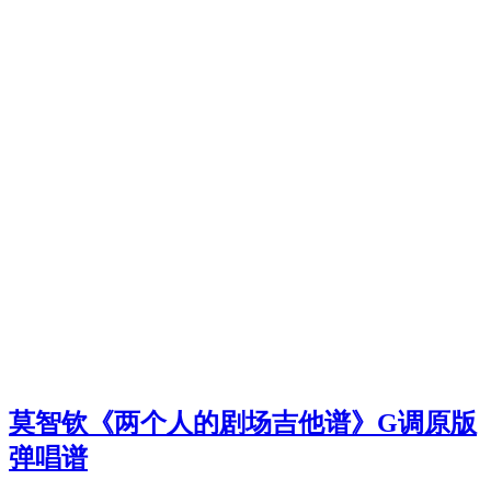
莫智钦《两个人的剧场吉他谱》G调原版
弹唱谱