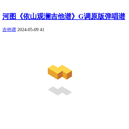
河图《依山观澜吉他谱》G调原版弹唱谱
吉他谱
2024-05-09
41