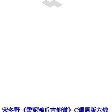
宋冬野《雪泥鸿爪吉他谱》C调原版六线