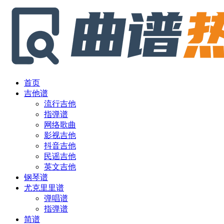
首页
吉他谱
流行吉他
指弹谱
网络歌曲
影视吉他
抖音吉他
民谣吉他
英文吉他
钢琴谱
尤克里里谱
弹唱谱
指弹谱
简谱