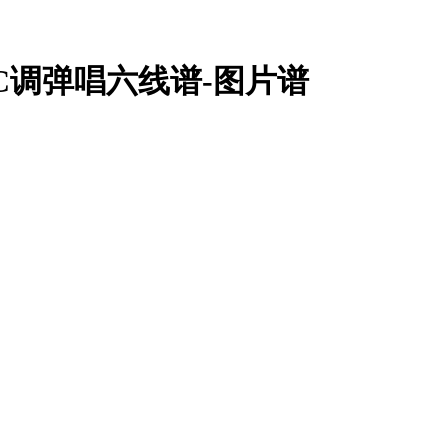
C调弹唱六线谱-图片谱