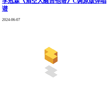
李冠霖《酒空人醒吉他谱》C调原版弹唱
谱
2024-06-07