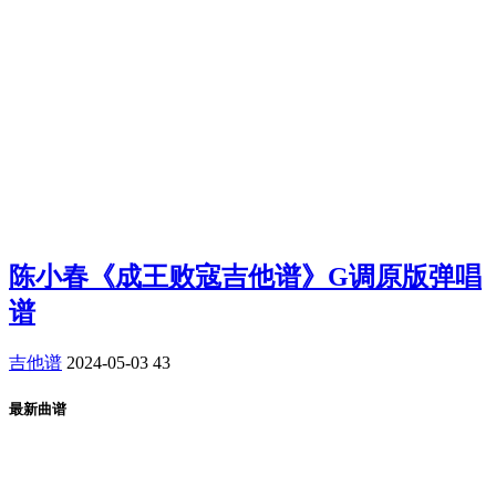
陈小春《成王败寇吉他谱》G调原版弹唱
谱
吉他谱
2024-05-03
43
最新曲谱