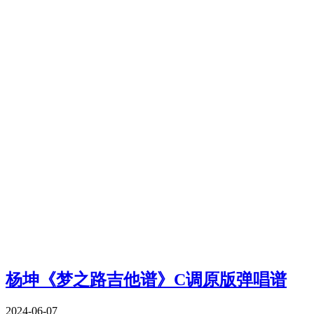
杨坤《梦之路吉他谱》C调原版弹唱谱
2024-06-07