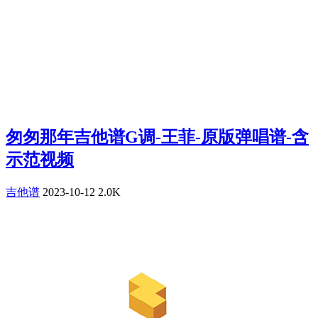
匆匆那年吉他谱G调-王菲-原版弹唱谱-含
示范视频
吉他谱
2023-10-12
2.0K