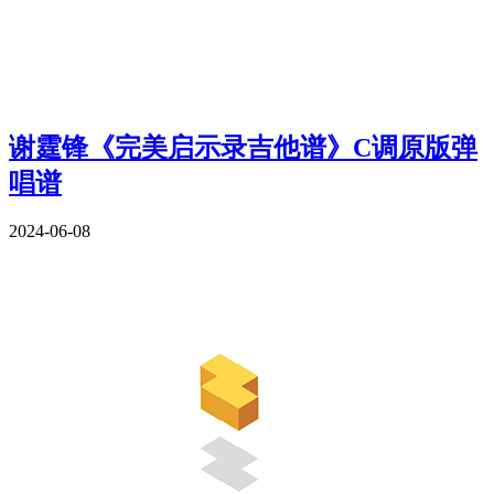
谢霆锋《完美启示录吉他谱》C调原版弹
唱谱
2024-06-08