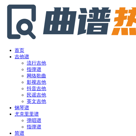
首页
吉他谱
流行吉他
指弹谱
网络歌曲
影视吉他
抖音吉他
民谣吉他
英文吉他
钢琴谱
尤克里里谱
弹唱谱
指弹谱
简谱