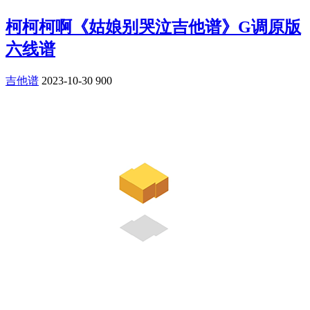
柯柯柯啊《姑娘别哭泣吉他谱》G调原版
六线谱
吉他谱
2023-10-30
900