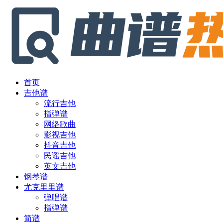
首页
吉他谱
流行吉他
指弹谱
网络歌曲
影视吉他
抖音吉他
民谣吉他
英文吉他
钢琴谱
尤克里里谱
弹唱谱
指弹谱
简谱