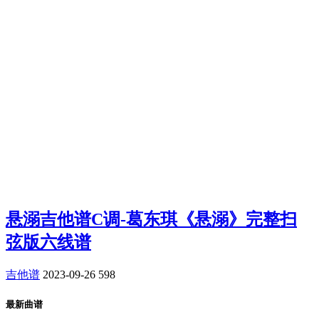
悬溺吉他谱C调-葛东琪《悬溺》完整扫
弦版六线谱
吉他谱
2023-09-26
598
最新曲谱