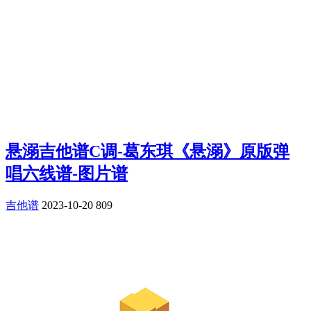
悬溺吉他谱C调-葛东琪《悬溺》原版弹
唱六线谱-图片谱
吉他谱
2023-10-20
809