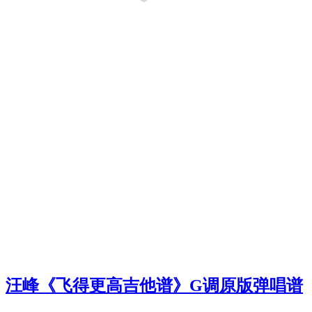
汪峰《飞得更高吉他谱》G调原版弹唱谱