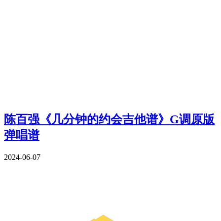
陈百强《几分钟的约会吉他谱》G调原版
弹唱谱
2024-06-07