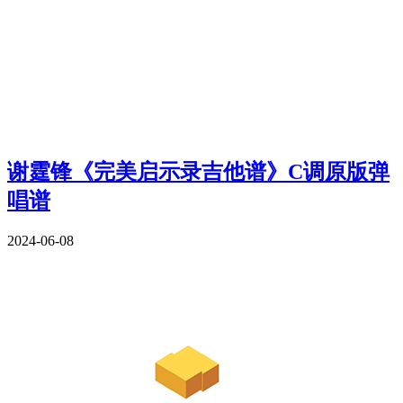
谢霆锋《完美启示录吉他谱》C调原版弹
唱谱
2024-06-08