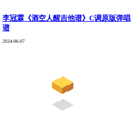
李冠霖《酒空人醒吉他谱》C调原版弹唱
谱
2024-06-07