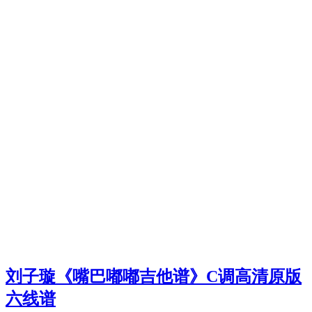
刘子璇《嘴巴嘟嘟吉他谱》C调高清原版
六线谱