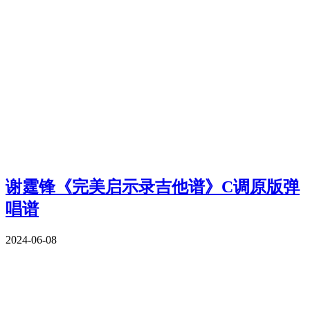
谢霆锋《完美启示录吉他谱》C调原版弹
唱谱
2024-06-08