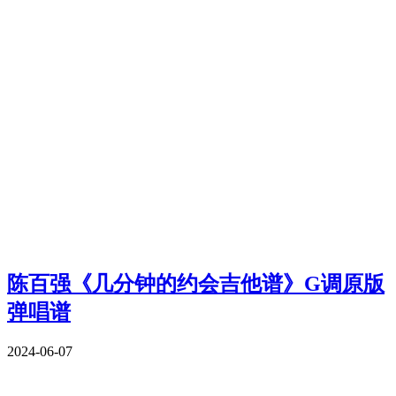
陈百强《几分钟的约会吉他谱》G调原版
弹唱谱
2024-06-07