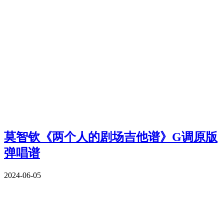
莫智钦《两个人的剧场吉他谱》G调原版
弹唱谱
2024-06-05