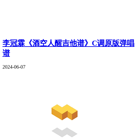
李冠霖《酒空人醒吉他谱》C调原版弹唱
谱
2024-06-07