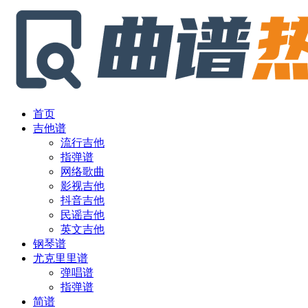
首页
吉他谱
流行吉他
指弹谱
网络歌曲
影视吉他
抖音吉他
民谣吉他
英文吉他
钢琴谱
尤克里里谱
弹唱谱
指弹谱
简谱