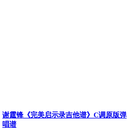
谢霆锋《完美启示录吉他谱》C调原版弹
唱谱