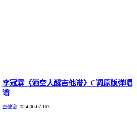
李冠霖《酒空人醒吉他谱》C调原版弹唱
谱
吉他谱
2024-06-07
163