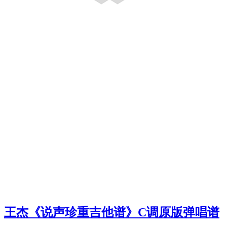
王杰《说声珍重吉他谱》C调原版弹唱谱