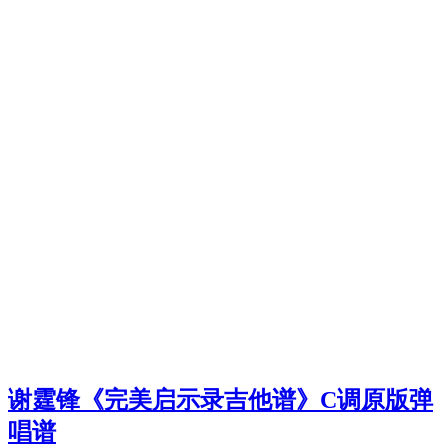
谢霆锋《完美启示录吉他谱》C调原版弹
唱谱