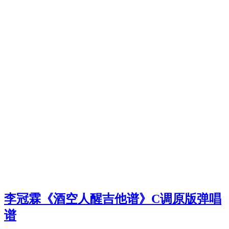
李冠霖《酒空人醒吉他谱》C调原版弹唱
谱