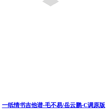
一纸情书吉他谱-毛不易/岳云鹏-C调原版