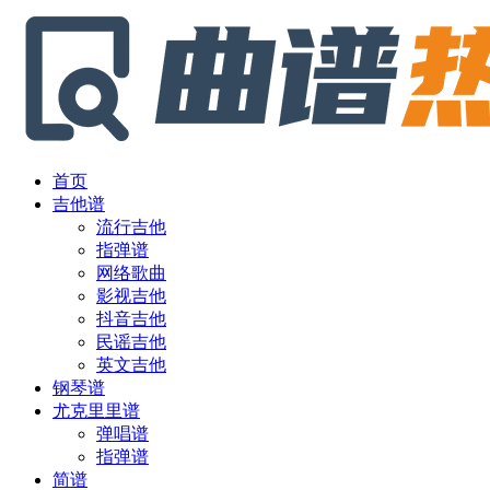
首页
吉他谱
流行吉他
指弹谱
网络歌曲
影视吉他
抖音吉他
民谣吉他
英文吉他
钢琴谱
尤克里里谱
弹唱谱
指弹谱
简谱