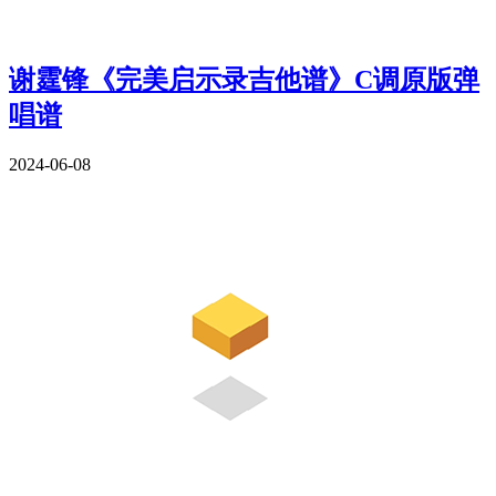
谢霆锋《完美启示录吉他谱》C调原版弹
唱谱
2024-06-08