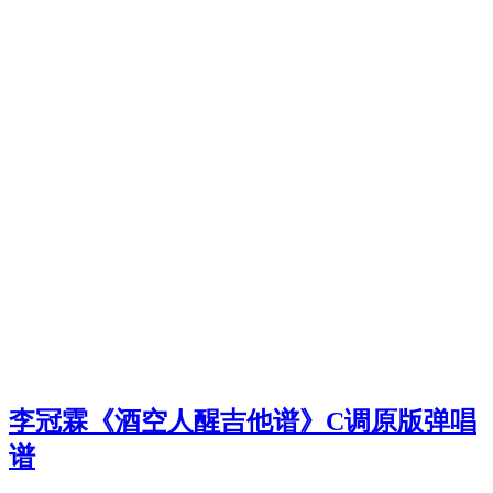
李冠霖《酒空人醒吉他谱》C调原版弹唱
谱