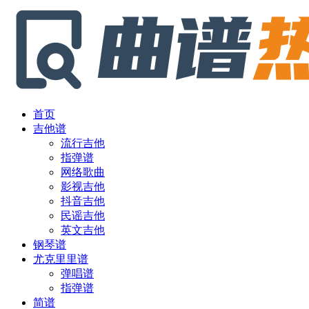
首页
吉他谱
流行吉他
指弹谱
网络歌曲
影视吉他
抖音吉他
民谣吉他
英文吉他
钢琴谱
尤克里里谱
弹唱谱
指弹谱
简谱