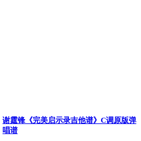
谢霆锋《完美启示录吉他谱》C调原版弹
唱谱