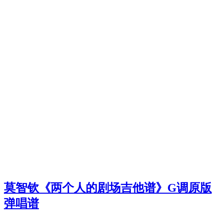
莫智钦《两个人的剧场吉他谱》G调原版
弹唱谱