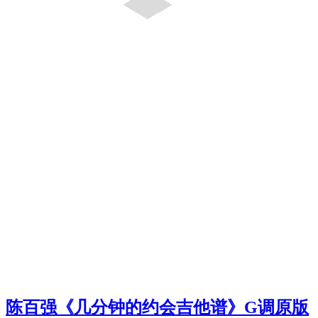
陈百强《几分钟的约会吉他谱》G调原版