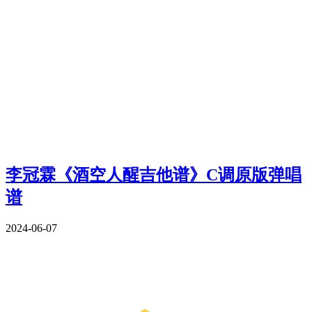
李冠霖《酒空人醒吉他谱》C调原版弹唱
谱
2024-06-07