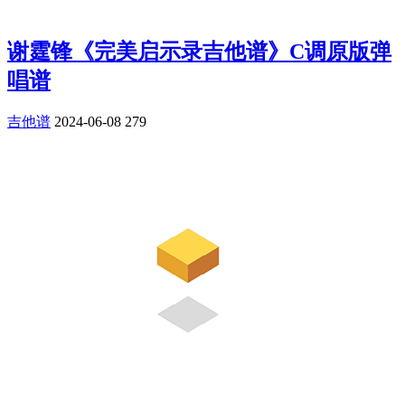
谢霆锋《完美启示录吉他谱》C调原版弹
唱谱
吉他谱
2024-06-08
279