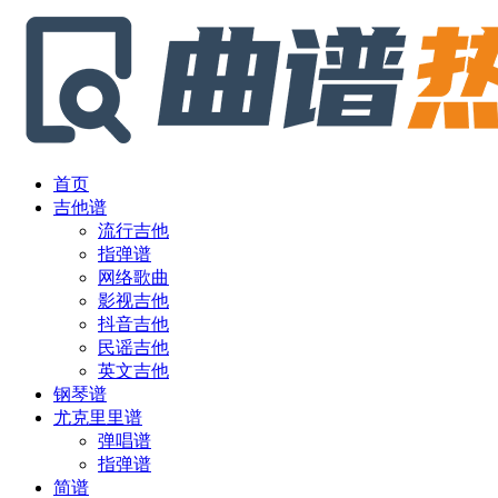
首页
吉他谱
流行吉他
指弹谱
网络歌曲
影视吉他
抖音吉他
民谣吉他
英文吉他
钢琴谱
尤克里里谱
弹唱谱
指弹谱
简谱