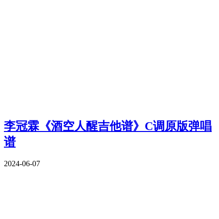
李冠霖《酒空人醒吉他谱》C调原版弹唱
谱
2024-06-07