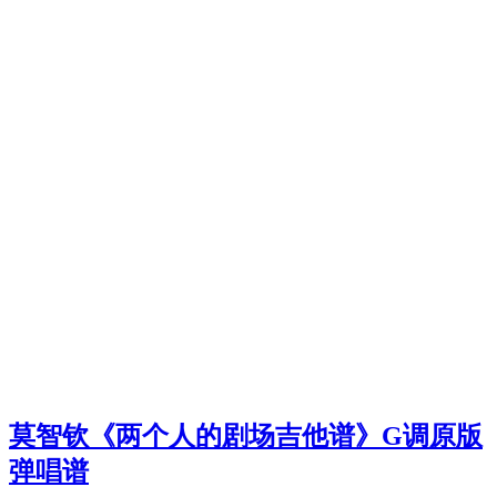
莫智钦《两个人的剧场吉他谱》G调原版
弹唱谱