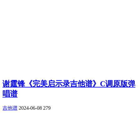
谢霆锋《完美启示录吉他谱》C调原版弹
唱谱
吉他谱
2024-06-08
279