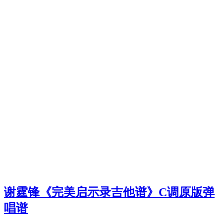
谢霆锋《完美启示录吉他谱》C调原版弹
唱谱