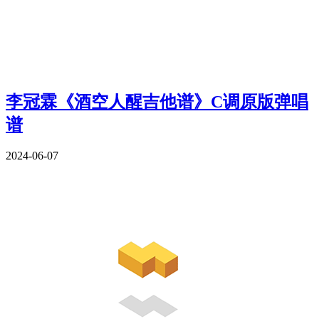
李冠霖《酒空人醒吉他谱》C调原版弹唱
谱
2024-06-07