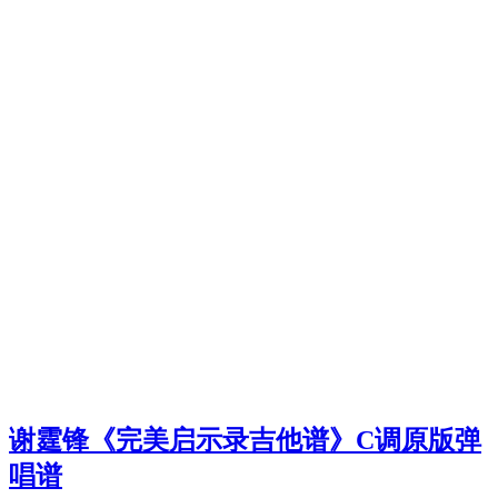
谢霆锋《完美启示录吉他谱》C调原版弹
唱谱