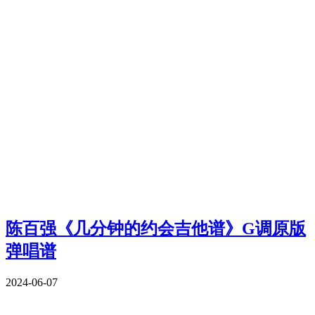
陈百强《几分钟的约会吉他谱》G调原版
弹唱谱
2024-06-07