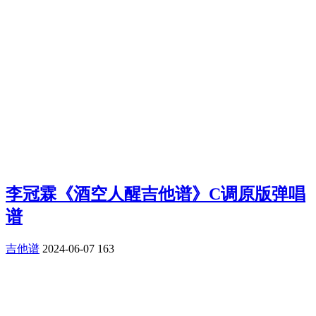
李冠霖《酒空人醒吉他谱》C调原版弹唱
谱
吉他谱
2024-06-07
163