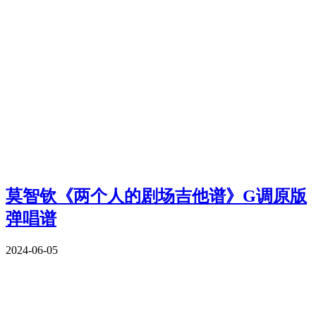
莫智钦《两个人的剧场吉他谱》G调原版
弹唱谱
2024-06-05