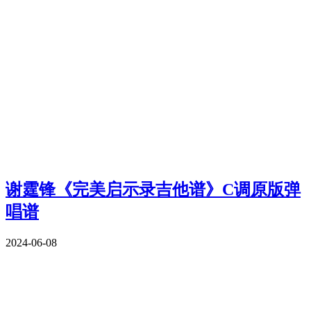
谢霆锋《完美启示录吉他谱》C调原版弹
唱谱
2024-06-08