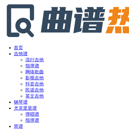
首页
吉他谱
流行吉他
指弹谱
网络歌曲
影视吉他
抖音吉他
民谣吉他
英文吉他
钢琴谱
尤克里里谱
弹唱谱
指弹谱
简谱