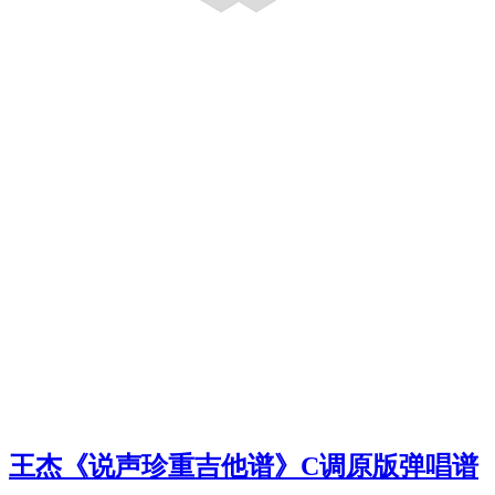
王杰《说声珍重吉他谱》C调原版弹唱谱